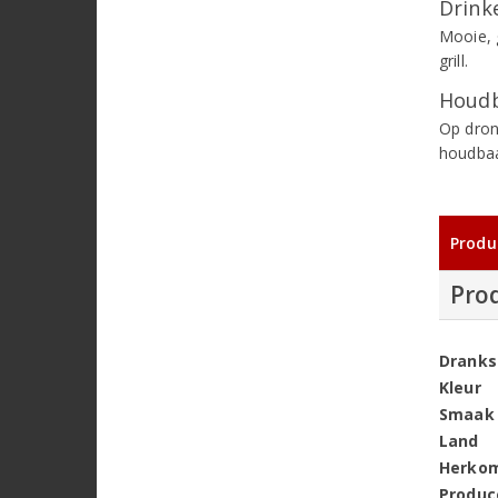
Drinke
Mooie, 
grill.
Houdb
Op dron
houdbaa
Produ
Pro
Dranks
Kleur
Smaak
Land
Herko
Produc