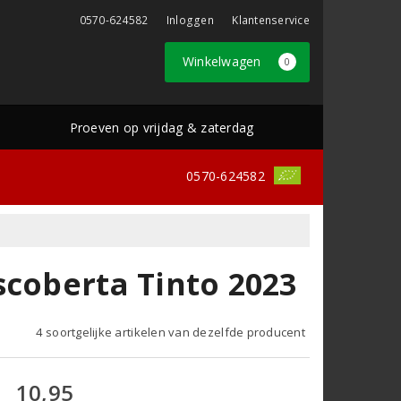
0570-624582
Inloggen
Klantenservice
Winkelwagen
0
Proeven op vrijdag & zaterdag
0570-624582
scoberta Tinto 2023
4 soortgelijke artikelen van dezelfde producent
10,95