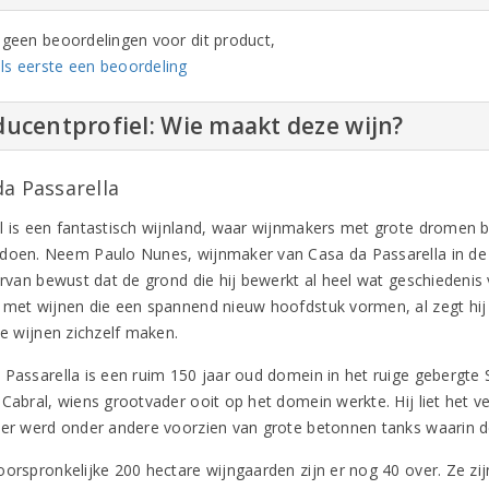
n geen beoordelingen voor dit product,
ls eerste een beoordeling
ucentprofiel: Wie maakt deze wijn?
da Passarella
l is een fantastisch wijnland, waar wijnmakers met grote dromen 
doen. Neem Paulo Nunes, wijnmaker van Casa da Passarella in de 
 ervan bewust dat de grond die hij bewerkt al heel wat geschiedenis
 met wijnen die een spannend nieuw hoofdstuk vormen, al zegt hij 
de wijnen zichzelf maken.
 Passarella is een ruim 150 jaar oud domein in het ruige gebergte 
 Cabral, wiens grootvader ooit op het domein werkte. Hij liet het 
der werd onder andere voorzien van grote betonnen tanks waarin de 
oorspronkelijke 200 hectare wijngaarden zijn er nog 40 over. Ze zi