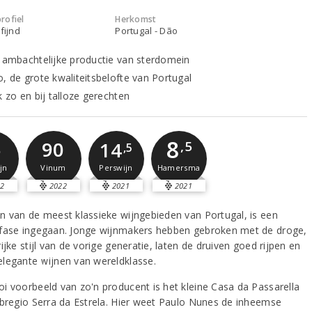
rofiel
Herkomst
fijnd
Portugal - Dão
, ambachtelijke productie van sterdomein
o, de grote kwaliteitsbelofte van Portugal
k zo en bij talloze gerechten
8
5
90
14
,5
,5
jn
Vinum
Hamersma
Perswijn
2
2022
2021
2021
n van de meest klassieke wijngebieden van Portugal, is een
fase ingegaan. Jonge wijnmakers hebben gebroken met de droge,
ijke stijl van de vorige generatie, laten de druiven goed rijpen en
legante wijnen van wereldklasse.
i voorbeeld van zo'n producent is het kleine Casa da Passarella
ubregio Serra da Estrela. Hier weet Paulo Nunes de inheemse