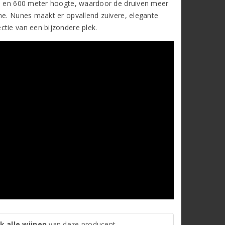
400 en 600 meter hoogte, waardoor de druiven meer
ne. Nunes maakt er opvallend zuivere, elegante
ctie van een bijzondere plek.
k alle wijnen
van deze producent