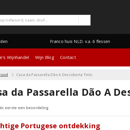
nden
Franco huis NLD. v.a. 6 flessen
e's Wijnhandel
Wijn Blog
Contact
Rood
Casa da Passarella Dão A Descoberta Tinto
sa da Passarella Dão A De
 als eerste een beoordeling
htige Portugese ontdekking