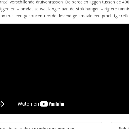
antal verschillende druivenrassen. De percelen liggen tussen de 
rijgen en – omdat ze wat langer aan de stok hangen – rijpere tanni
van met een geconcentreerde, levendige smaak: een prachtige refle
ormatie over deze
producent opslaan
Bekij