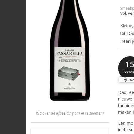
Smaakp
Vol, ver
Kleine
Uit Dã
Heerlij
1
Perswi
202
Dão, ee
nieuwe 
tanniner
maken e
(Ga over de afbeelding om in te zoomen)
Een moo
in de s