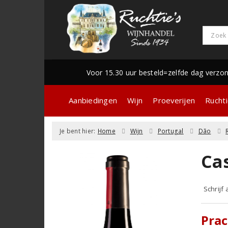
Voor 15.30 uur besteld=zelfde dag verzo
Aanbiedingen
Wijn
Proeverijen
Ruchti
Je bent hier:
Home
Wijn
Portugal
Dão
Ca
Schrijf
Prac