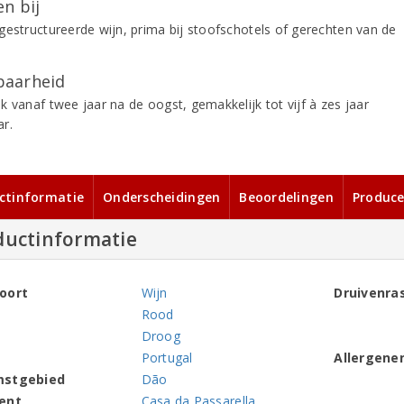
n bij
gestructureerde wijn, prima bij stoofschotels of gerechten van de
aarheid
k vanaf twee jaar na de oogst, gemakkelijk tot vijf à zes jaar
r.
ctinformatie
Onderscheidingen
Beoordelingen
Produce
ductinformatie
oort
Wijn
Druivenra
Rood
Droog
Portugal
Allergene
mstgebied
Dão
ent
Casa da Passarella