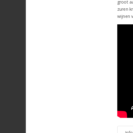
groot a
zuren k
wijnen 
Inf