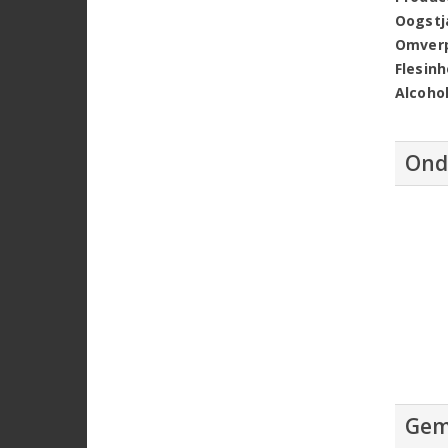
Oogstj
Omver
Flesin
Alcoho
Ond
Gem