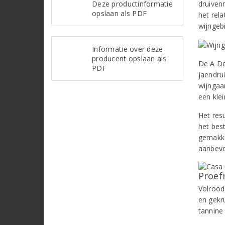
Deze productinformatie
druiven
opslaan als PDF
het rela
wijngeb
Informatie over deze
producent opslaan als
De A De
PDF
jaendru
wijngaar
een klei
Het res
het bes
gemakkel
aanbevo
Proef
Volrood 
en gekr
tannine