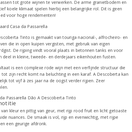
rassen tot grote wijnen te verwerken. De arme granietbodem en
tief koele klimaat spelen hierbij een belangrijke rol. Dit is geen
ied voor hoge rendementen!
scoberta Tinto is gemaakt van touriga nacional-, alfrocheiro- en
iven die in open kuipen vergisten, met gebruik van eigen
dgist. De rijping vindt vooral plaats in betonnen tanks en voor
n deel in kleine, tweede- en derdejaars eikenhouten fusten.
ultaat is een complexe rode wijn met een verfijnde structuur die
t tot zijn recht komt na beluchting in een karaf. A Descoberta kan
ijk tot vijf à zes jaar na de oogst verder rijpen. Zeer
len.
notitie
van kleur en pittig van geur, met rijp rood fruit en licht getoaste
uide nuances. De smaak is vol, rijp en evenwichtig, met rijpe
 en een geurige afdronk.