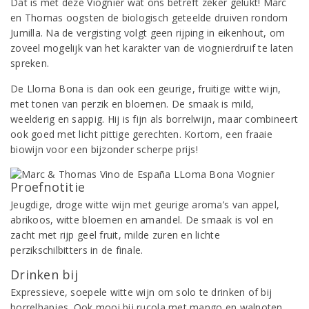
Dat is met deze Viognier wat ons betreft zeker gelukt! Marc
en Thomas oogsten de biologisch geteelde druiven rondom
Jumilla. Na de vergisting volgt geen rijping in eikenhout, om
zoveel mogelijk van het karakter van de viognierdruif te laten
spreken.
De Lloma Bona is dan ook een geurige, fruitige witte wijn,
met tonen van perzik en bloemen. De smaak is mild,
weelderig en sappig. Hij is fijn als borrelwijn, maar combineert
ook goed met licht pittige gerechten. Kortom, een fraaie
biowijn voor een bijzonder scherpe prijs!
Proefnotitie
Jeugdige, droge witte wijn met geurige aroma’s van appel,
abrikoos, witte bloemen en amandel. De smaak is vol en
zacht met rijp geel fruit, milde zuren en lichte
perzikschilbitters in de finale.
Drinken bij
Expressieve, soepele witte wijn om solo te drinken of bij
borrelhapjes. Ook mooi bij rucola met mango en walnoten,