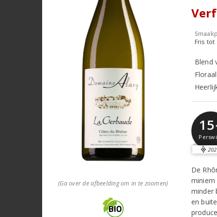
Verf
Smaakp
Fris tot
Blend 
Floraal
Heerlij
15
Perswi
202
De Rhôn
miniem 
(Ga over de afbeelding om in te zoomen)
minder 
en buit
produce