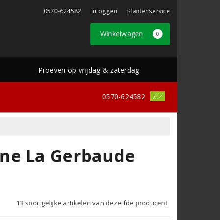
0570-624582
Inloggen
Klantenservice
Winkelwagen
0
Proeven op vrijdag & zaterdag
0570-624582
ône La Gerbaude
13 soortgelijke artikelen van dezelfde producent