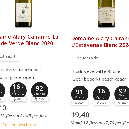
ine Alary Cairanne La
Domaine Alary Cairan
 de Verde Blanc 2020
L'Estévenas Blanc 202
 tot zacht
Fris tot zacht
 onderscheidend wit
Exclusieve witte Rhône
pt in grote vaten
Zeer beperkt beschikbaar
16
0
,5
92
16
92
91
Jancis
du
Decanter
Robinson
Jancis
Wine
Vinous
Robinson
Anorak
3
2023
2023
2024
2024
2024
40
19,40
12 flessen 21,45 per fles
Vanaf 12 flessen 17,78 per fle
1
flessen
beschikbaar