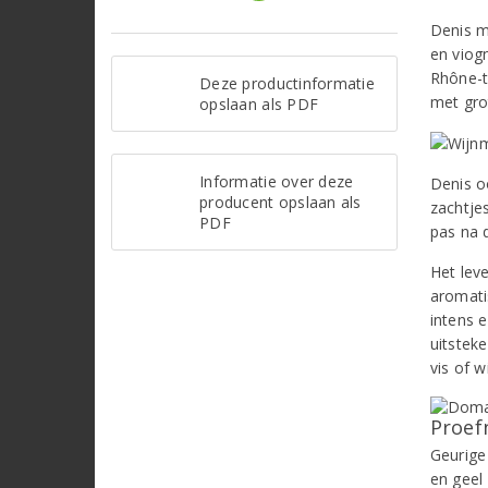
Denis m
en viog
Rhône-t
Deze productinformatie
met gro
opslaan als PDF
Informatie over deze
Denis o
producent opslaan als
zachtjes
PDF
pas na d
Het leve
aromati
intens e
uitstek
vis of w
Proef
Geurige
en geel 