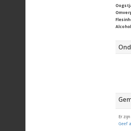
Oogstj
Omver
Flesin
Alcoho
Ond
Gem
Er zij
Geef a