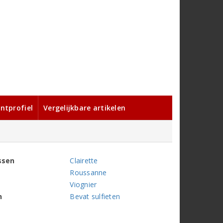
ntprofiel
Vergelijkbare artikelen
ssen
Clairette
Roussanne
Viognier
n
Bevat sulfieten