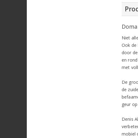
Prod
Domai
Niet all
Ook de 
door de 
en rond
met vol
De groot
de zuid
befaa
geur op
Denis Al
verbete
mobiel o