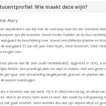
ucentprofiel: Wie maakt deze wijn?
ne Alary
een wijndrinkers zijn blij met de overstap naar bio die Domaine Ala
konijnen zijn dik tevreden. Nooit eerder hadden ze bij hun nachtel
wijngaard de beschikking over zoveel verschillende planten en kruid
 de wijngaard. Er zijn elk jaar meer bijen, meer bloemen, meer heer
le teugen van.
ste passie van dit zeer oude familiebedrijf, opgericht in 1692, is en 
elijke Rhône. Een prachtige plek om wijn te maken, met een grote d
mde
garrigue
: een verzameling laagblijvende grassen en planten die 
 de wijnen overdragen.
ary is bezeten van zijn werk. Hij is er altijd mee bezig, en altijd va
ren. Wordt de stress hem even te veel, dan zoekt hij ontspanning in
p zak gaat snoeien. Geen wonder dus dat zijn wijnen altijd zo goed 