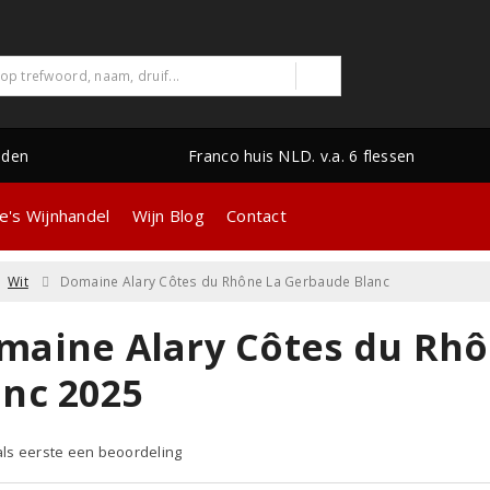
nden
Franco huis NLD. v.a. 6 flessen
e's Wijnhandel
Wijn Blog
Contact
Wit
Domaine Alary Côtes du Rhône La Gerbaude Blanc
maine Alary Côtes du Rh
anc 2025
 als eerste een beoordeling