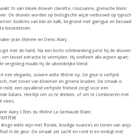
aakt ‘m van lokale druiven clairette, roussanne, grenache blanc
nier. De druiven worden op biologische wijze verbouwd op typisch
erroir: bodems van klei en kalk, begroeid met garrigue en bezaaid
te kiezelstenen.
ogst met de hand. Na een korte schilinweking perst hij de druiven
 om teveel extractie te vermijden. Hij vinifieert alle wijnen apart;
e vergisting maakt hij de uiteindelijke blend.
rt een elegante, zuivere witte Rhône op. De geur is verfijnd
sch, met tonen van bloemen en groene kruiden. De smaak is
n mild, een opvallend verfijnde frisheid zorgt voor een
ende balans. Heerlijk om zo te drinken, of om te combineren met
it vlees.
notitie
 droge witte wijn met florale, kruidige nuances en tonen van anijs
fruit in de geur. De smaak zet zacht en rond in en eindigt met