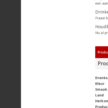
een aan
Drinke
Fraaie 
Houdb
Nu al p
Produ
Pro
Dranks
Kleur
Smaak
Land
Herko
Produc