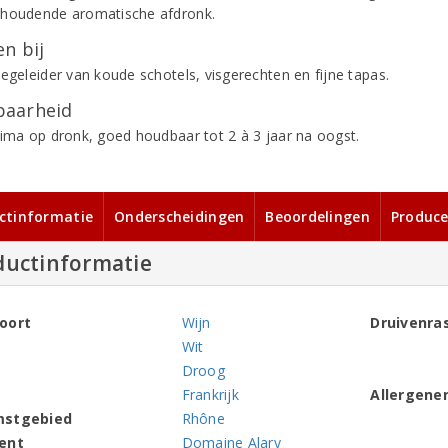
houdende aromatische afdronk.
n bij
begeleider van koude schotels, visgerechten en fijne tapas.
aarheid
rima op dronk, goed houdbaar tot 2 à 3 jaar na oogst.
ctinformatie
Onderscheidingen
Beoordelingen
Produce
ductinformatie
oort
Wijn
Druivenra
Wit
Droog
Frankrijk
Allergene
mstgebied
Rhône
ent
Domaine Alary