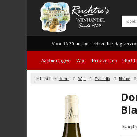
Voor 15.30 uur besteld=zelfde dag verzo
Aanbiedingen
Wijn
Proeverijen
Ruchti
Je bent hier:
Home
Wijn
Frankrijk
Rhône
Do
Bl
Schrijf