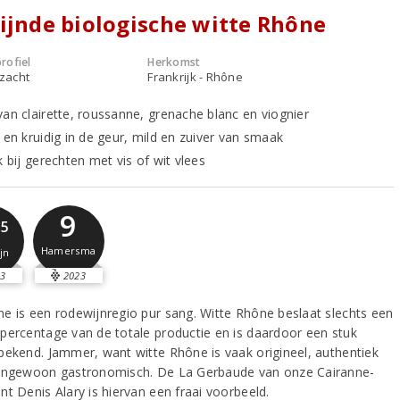
ijnde biologische witte Rhône
rofiel
Herkomst
 zacht
Frankrijk - Rhône
van clairette, roussanne, grenache blanc en viognier
 en kruidig in de geur, mild en zuiver van smaak
k bij gerechten met vis of wit vlees
9
,5
Hamersma
jn
3
2023
e is een rodewijnregio pur sang. Witte Rhône beslaat slechts een
percentage van de totale productie en is daardoor een stuk
bekend. Jammer, want witte Rhône is vaak origineel, authentiek
engewoon gastronomisch. De La Gerbaude van onze Cairanne-
nt Denis Alary is hiervan een fraai voorbeeld.