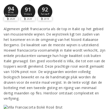
94
91
92
Wine
Vinous
Falstaff
Enthusiast
2020
2020
2019
Algemeen geldt franciacorta als de top in Italië op het gebied
van mousserende wijnen. De wijnstreek ligt ten zuiden van
het Iseomeer en in de omgeving van het Noord-Italiaanse
Bergamo. De kwaliteit van de meeste wijnen is uitstekend.
Hoewel franciacorta voornamelijk in Italië wordt verkocht, zijn
enkele producenten vanwege hun hoge kwaliteit ook buiten
Italië gevraagd. Een goed voorbeeld is Villa, die tot een van de
toppers wordt gerekend. Deze prachtige rosé wordt gemaakt
van 100% pinot noir. De wijngaarden worden volledig
biologisch bewerkt en na de handmatige pluk worden de
druiven voor de eerste maal vergist. In de lente volgt dan de
botteling met een tweede gisting en rijping van minimaal
dertig maanden op fles. Hierdoor ontstaat complexiteit en
verfijning.