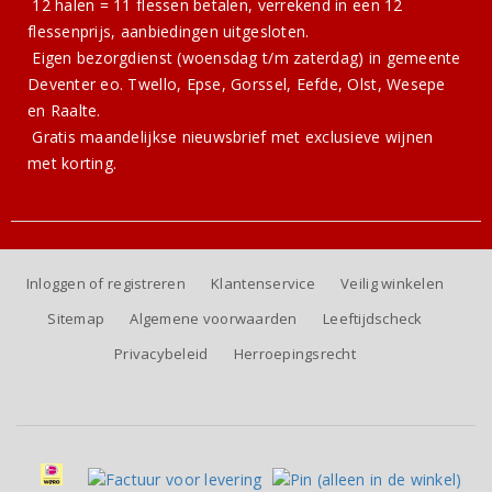
12 halen = 11 flessen betalen, verrekend in een 12
flessenprijs, aanbiedingen uitgesloten.
Eigen bezorgdienst (woensdag t/m zaterdag) in gemeente
Deventer eo. Twello, Epse, Gorssel, Eefde, Olst, Wesepe
en Raalte.
Gratis
maandelijkse nieuwsbrief
met exclusieve wijnen
met korting.
Inloggen of registreren
Klantenservice
Veilig winkelen
Sitemap
Algemene voorwaarden
Leeftijdscheck
Privacybeleid
Herroepingsrecht