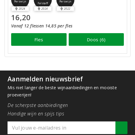
Perswijn
Perswijn
Falstaff
2024
2024
2022
16,20
Vanaf 12 flessen 14,85 per fles
Fles
Doos (6)
Aanmelden nieuwsbrief
Mis niet langer de beste wijnaanbiedingen en mooiste
proeverijen!
De scherpste aanbiedingen
Handige wijn en spijs tips