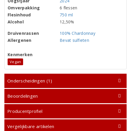
Oogstjaar
2024
Omverpakking
6 flessen
Flesinhoud
750 ml
Alcohol
12,50%
Druivenrassen
100% Chardonnay
Allergenen
Bevat sulfieten
Kenmerken
Vegan
Onderscheidingen (1)
Beoordelingen
Producentprofiel
Vergelijkbare artikelen