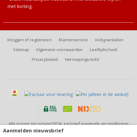
met korting.
Inloggen of registreren
Klantenservice
Veilig winkelen
Sitemap
Algemene voorwaarden
Leeftijdscheck
Privacybeleid
Herroepingsrecht
Alle prijzen zijn inclusief BTW, exclusief eventuele verzendkosten
(voor orders tot 6 flessen)
Aanmelden nieuwsbrief
R de Rimauresq Côtes de Provence Cru Classé Rouge
2023