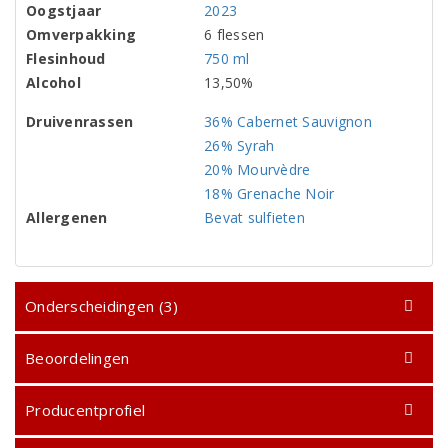
Oogstjaar
2023
Omverpakking
6 flessen
Flesinhoud
750 ml
Alcohol
13,50%
Druivenrassen
36% Cabernet Sauvignon
26% Syrah
20% Mourvèdre
18% Grenache Noir
Allergenen
Bevat sulfieten
Onderscheidingen (3)
Beoordelingen
Producentprofiel