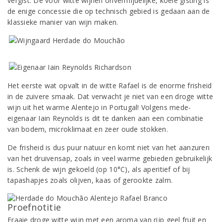
vergist. De voor witte wijnen onvermijdelijke, koele gisting is
de enige concessie die op technisch gebied is gedaan aan de
klassieke manier van wijn maken.
Het eerste wat opvalt in de witte Rafael is de enorme frisheid
in de zuivere smaak. Dat verwacht je niet van een droge witte
wijn uit het warme Alentejo in Portugal! Volgens mede-
eigenaar Iain Reynolds is dit te danken aan een combinatie
van bodem, microklimaat en zeer oude stokken.
De frisheid is dus puur natuur en komt niet van het aanzuren
van het druivensap, zoals in veel warme gebieden gebruikelijk
is. Schenk de wijn gekoeld (op 10°C), als aperitief of bij
tapashapjes zoals olijven, kaas of gerookte zalm.
Proefnotitie
Fraaie droge witte wijn met een aroma van rijp geel fruit en