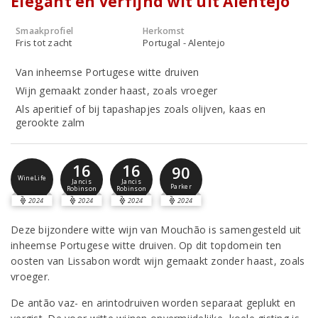
Elegant en verfijnd wit uit Alentejo
Smaakprofiel
Herkomst
Fris tot zacht
Portugal - Alentejo
Van inheemse Portugese witte druiven
Wijn gemaakt zonder haast, zoals vroeger
Als aperitief of bij tapashapjes zoals olijven, kaas en
gerookte zalm
16
16
90
WineLife
Jancis
Jancis
Parker
Robinson
Robinson
2024
2024
2024
2024
Deze bijzondere witte wijn van Mouchão is samengesteld uit
inheemse Portugese witte druiven. Op dit topdomein ten
oosten van Lissabon wordt wijn gemaakt zonder haast, zoals
vroeger.
De antão vaz- en arintodruiven worden separaat geplukt en