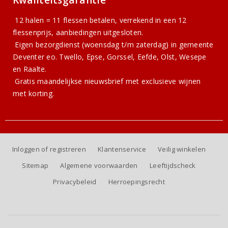
Kwaliteitsgarantie
12 halen = 11 flessen betalen, verrekend in een 12
flessenprijs, aanbiedingen uitgesloten.
Eigen bezorgdienst (woensdag t/m zaterdag) in gemeente
Deventer eo. Twello, Epse, Gorssel, Eefde, Olst, Wesepe
en Raalte.
Gratis
maandelijkse nieuwsbrief
met exclusieve wijnen
met korting.
Inloggen of registreren
Klantenservice
Veilig winkelen
Sitemap
Algemene voorwaarden
Leeftijdscheck
Privacybeleid
Herroepingsrecht