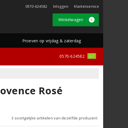
0570-624582
Inloggen
Klantenservice
Winkelwagen
0
Proeven op vrijdag & zaterdag
0570-624582
rovence Rosé
3 soortgelijke artikelen van dezelfde producent