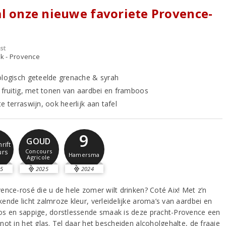
l onze nieuwe favoriete Provence-
st
jk - Provence
ologisch geteelde grenache & syrah
n fruitig, met tonen van aardbei en framboos
e terraswijn, ook heerlijk aan tafel
9
GOUD
rift
Concours
urs
Hamersma
Agricole
5
2025
2024
ence-rosé die u de hele zomer wilt drinken? Coté Aix! Met z’n
ende licht zalmroze kleur, verleidelijke aroma’s van aardbei en
s en sappige, dorstlessende smaak is deze pracht-Provence een
not in het glas. Tel daar het bescheiden alcoholgehalte, de fraaie