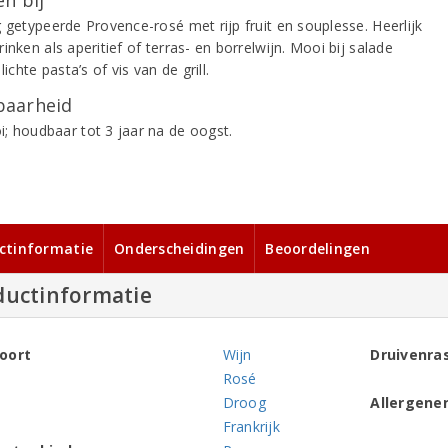
g getypeerde Provence-rosé met rijp fruit en souplesse. Heerlijk
inken als aperitief of terras- en borrelwijn. Mooi bij salade
 lichte pasta’s of vis van de grill.
aarheid
; houdbaar tot 3 jaar na de oogst.
ctinformatie
Onderscheidingen
Beoordelingen
ductinformatie
oort
Wijn
Druivenra
Rosé
Droog
Allergene
Frankrijk