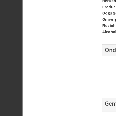
Herko
Produc
Oogstj
Omver
Flesin
Alcoho
Ond
Gem