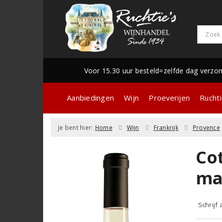
Voor 15.30 uur besteld=zelfde dag verzo
Aanbiedingen
Wijn
Proeverijen
Ruchti
Je bent hier:
Home
Wijn
Frankrijk
Provence
Co
ma
Schrijf