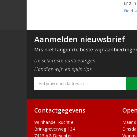
Er zij
Geef a
Aanmelden nieuwsbrief
Mis niet langer de beste wijnaanbiedinge
De scherpste aanbiedingen
Handige wijn en spijs tips
Contactgegevens
Open
Wijnhandel Ruchtie
Maand
Brinkgreverweg 134
Dinsda
7413 AG Deventer
Woens