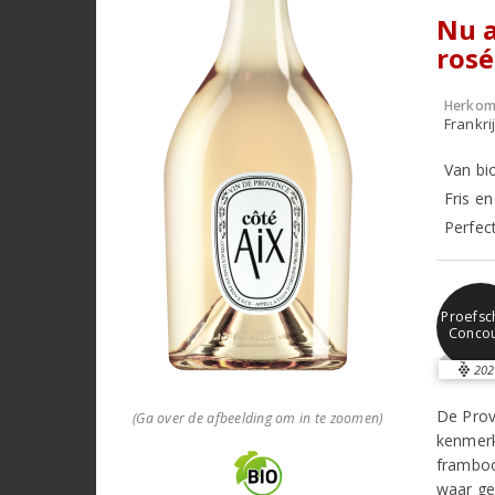
Nu a
rosé
Herkom
Frankri
Van bi
Fris e
Perfect
Proefsch
Conco
202
De Prov
(Ga over de afbeelding om in te zoomen)
kenmerk
framboo
waar ge