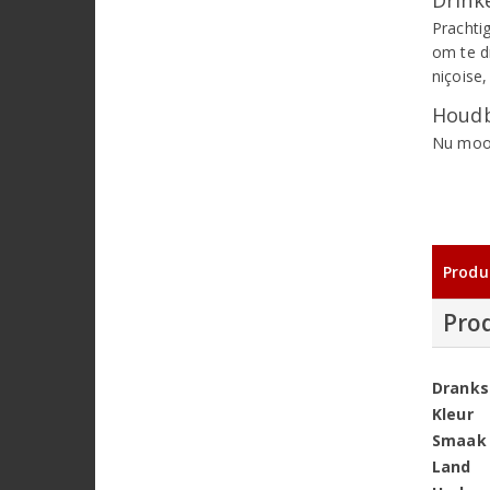
Prachti
om te dr
niçoise,
Houdb
Nu mooi
Produ
Pro
Dranks
Kleur
Smaak
Land