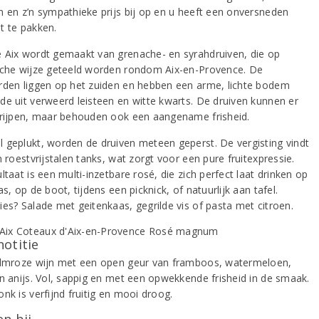
m en z’n sympathieke prijs bij op en u heeft een onversneden
t te pakken.
 Aix wordt gemaakt van grenache- en syrahdruiven, die op
sche wijze geteeld worden rondom Aix-en-Provence. De
rden liggen op het zuiden en hebben een arme, lichte bodem
de uit verweerd leisteen en witte kwarts. De druiven kunnen er
 rijpen, maar behouden ook een aangename frisheid.
 geplukt, worden de druiven meteen geperst. De vergisting vindt
n roestvrijstalen tanks, wat zorgt voor een pure fruitexpressie.
ltaat is een multi-inzetbare rosé, die zich perfect laat drinken op
as, op de boot, tijdens een picknick, of natuurlijk aan tafel.
ies? Salade met geitenkaas, gegrilde vis of pasta met citroen.
notitie
almroze wijn met een open geur van framboos, watermeloen,
en anijs. Vol, sappig en met een opwekkende frisheid in de smaak.
nk is verfijnd fruitig en mooi droog.
n bij