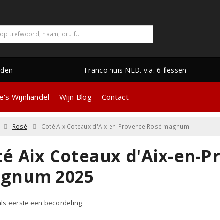
nden
Franco huis NLD. v.a. 6 flessen
e's Wijnhandel
Wijn Blog
Contact
Rosé
Coté Aix Coteaux d'Aix-en-Provence Rosé magnum
té Aix Coteaux d'Aix-en-P
gnum 2025
 als eerste een beoordeling