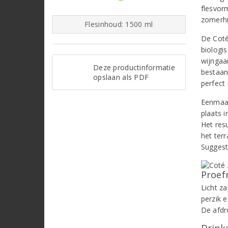
flesvor
zomerhi
Flesinhoud: 1500 ml
De Coté
biologi
wijngaa
Deze productinformatie
bestaan
opslaan als PDF
perfect
Eenmaal
plaats i
Het resu
het terr
Suggest
Proef
Licht z
perzik 
De afdro
Drinke