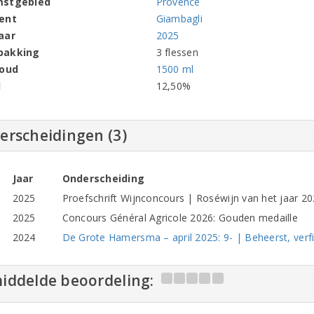
mstgebied
Provence
ent
Giambagli
aar
2025
pakking
3 flessen
houd
1500 ml
l
12,50%
erscheidingen (3)
Jaar
Onderscheiding
2025
Proefschrift Wijnconcours | Roséwijn van het jaar 20
2025
Concours Général Agricole 2026: Gouden medaille
2024
De Grote Hamersma – april 2025: 9- | Beheerst, verfij
iddelde beoordeling: