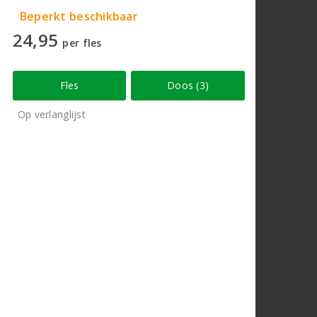
Beperkt beschikbaar
24,95
per fles
Fles
Doos (3)
Op verlanglijst