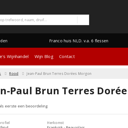
nden
Franco huis NLD. v.a. 6 flessen
e's Wijnhandel
Wijn Blog
Contact
s
Rood
Jean-Paul Brun Terres Dorées Morgon
an-Paul Brun Terres Doré
 als eerste een beoordeling
rofiel
Herkomst
fijnd
Frankrijk - Beaujolais