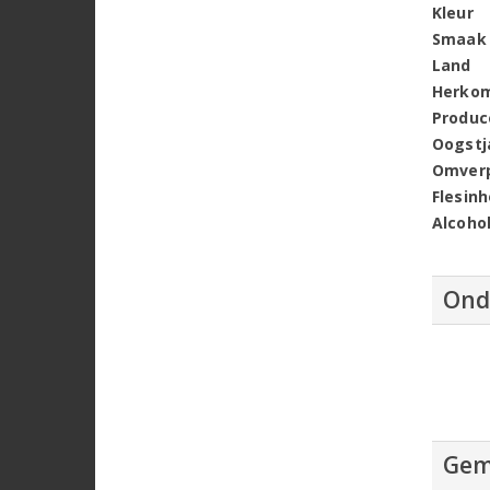
Kleur
Smaak
Land
Herko
Produc
Oogstj
Omver
Flesin
Alcoho
Ond
Gem