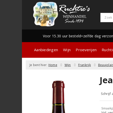
Voor 15.30 uur besteld=zelfde dag verzo
Aanbiedingen
Wijn
Proeverijen
Ruchti
Je bent hier:
Home
Wijn
Frankrijk
Beaujolai
Je
Schrijf
Smaakp
Vol, ver