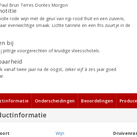
notitie
volle rode wijn met de geur van rijp rood fruit en een zuivere,
aar evenwichtige smaak. Lichte tannine en een fris zuurtje in de
.
n bij
j pittige voorgerechten of kruidige vleesschotels.
aarheid
k vanaf twee jaar na de oogst, zeker vijf à zes jaar goed
r.
ctinformatie
Onderscheidingen
Beoordelingen
Produce
ductinformatie
oort
Wijn
Druivenra