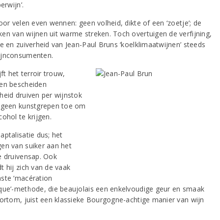
berwijn’.
oor velen even wennen: geen volheid, dikte of een ‘zoetje’; de
en van wijnen uit warme streken. Toch overtuigen de verfijning,
ie en zuiverheid van Jean-Paul Bruns ‘koelklimaatwijnen’ steeds
ijnconsumenten.
jft het terroir trouw,
en bescheiden
heid druiven per wijnstok
 geen kunstgrepen toe om
ohol te krijgen.
aptalisatie dus; het
en van suiker aan het
e druivensap. Ook
t hij zich van de vaak
ste ‘macération
que’-methode, die beaujolais een enkelvoudige geur en smaak
Kortom, juist een klassieke Bourgogne-achtige manier van wijn