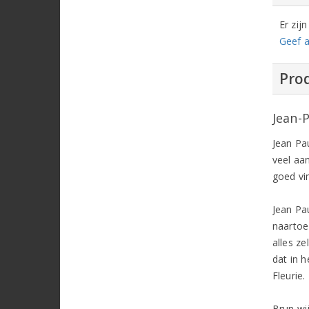
Er zij
Geef a
Prod
Jean-
Jean Pau
veel aa
goed vin
Jean Pa
naartoe
alles ze
dat in 
Fleurie.
Brun wij