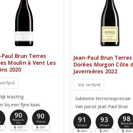
-Paul Brun Terres
Jean-Paul Brun Terres
es Moulin à Vent Les
Dorées Morgon Côte d
ins 2020
Javernières 2022
 verfijnd
Vol, verfijnd
ijk krachtig
Sublieme terroirexpressie
r bij een fijne kaas
Van purist Jean Paul Brun
90
0
90
98
91
93
Revue du
s
Vinous
Vin
Revue du
Vinous
Vinous
Vin
1
2021
2021
2022
2021
2020