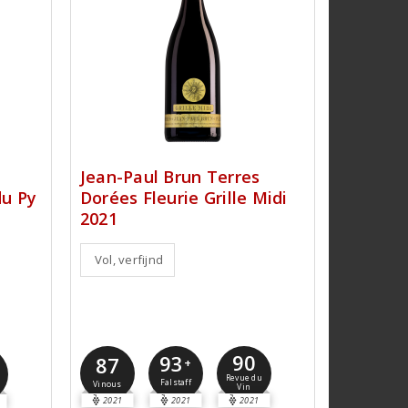
Jean-Paul Brun Terres
u Py
Dorées Fleurie Grille Midi
2021
Vol, verfijnd
90
93
87
+
Revue du
Falstaff
Vinous
Vin
2021
2021
2021