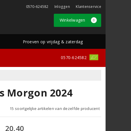
0570-624582
Inloggen
Klantenservice
Winkelwagen
0
Proeven op vrijdag & zaterdag
0570-624582
es Morgon 2024
15 soortgelijke artikelen van dezelfde producent
20,40