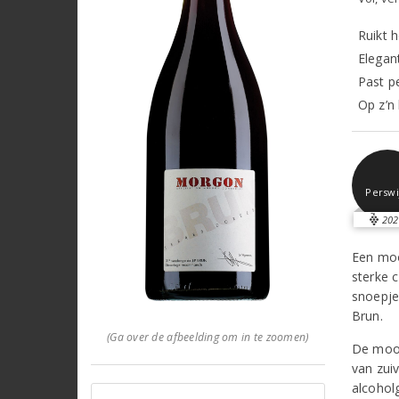
Ruikt h
Elegan
Past pe
Op z’n 
Perswi
202
Een mooi
sterke 
snoepje
Brun.
(Ga over de afbeelding om in te zoomen)
De mooi
van zuiv
alcohol