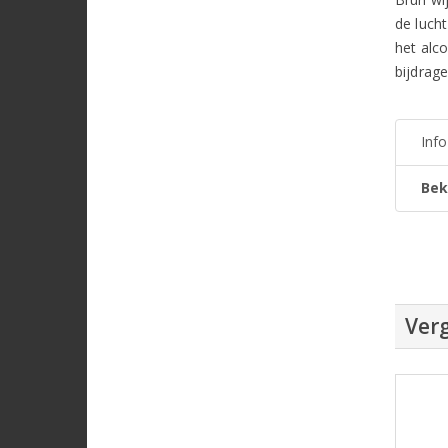
de luch
het alc
bijdrage
Inf
Bek
Verg