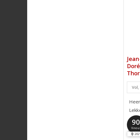
Jean
Doré
Thor
Vol,
Heerl
Lekke
9
Vinou
202