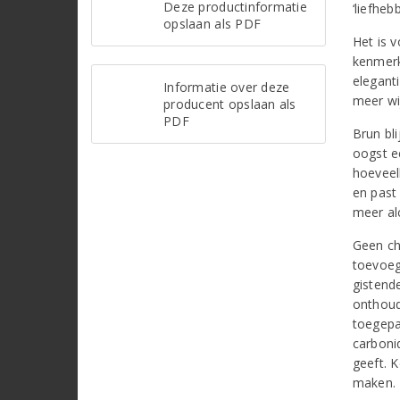
Deze productinformatie
‘liefheb
opslaan als PDF
Het is v
kenmerk
elegant
Informatie over deze
meer w
producent opslaan als
PDF
Brun bli
oogst e
hoeveel
en past
meer alc
Geen ch
toevoeg
gistend
onthoud
toegepa
carboni
geeft. 
maken.