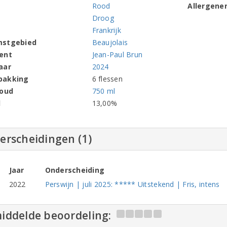
Rood
Allergene
Droog
Frankrijk
mstgebied
Beaujolais
ent
Jean-Paul Brun
aar
2024
pakking
6 flessen
houd
750 ml
l
13,00%
erscheidingen (1)
Jaar
Onderscheiding
2022
Perswijn | juli 2025: ***** Uitstekend | Fris, intens
iddelde beoordeling: