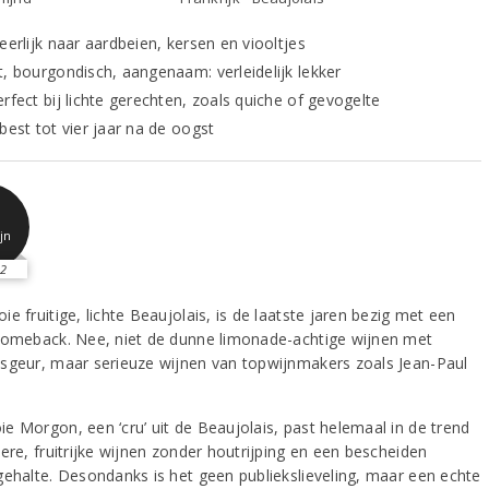
eerlijk naar aardbeien, kersen en viooltjes
t, bourgondisch, aangenaam: verleidelijk lekker
rfect bij lichte gerechten, zoals quiche of gevogelte
best tot vier jaar na de oogst
jn
2
e fruitige, lichte Beaujolais, is de laatste jaren bezig met een
comeback. Nee, niet de dunne limonade-achtige wijnen met
sgeur, maar serieuze wijnen van topwijnmakers zoals Jean-Paul
e Morgon, een ‘cru’ uit de Beaujolais, past helemaal in de trend
ere, fruitrijke wijnen zonder houtrijping en een bescheiden
gehalte. Desondanks is het geen publiekslieveling, maar een echte