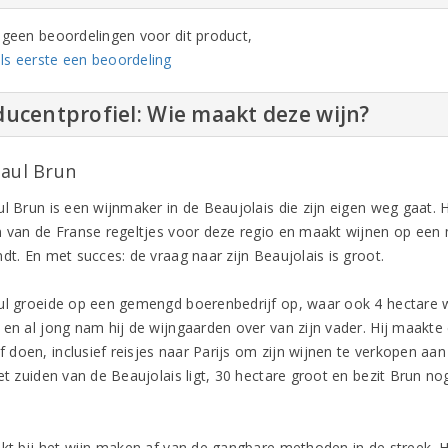
n geen beoordelingen voor dit product,
ls eerste een beoordeling
ucentprofiel: Wie maakt deze wijn?
Paul Brun
l Brun is een wijnmaker in de Beaujolais die zijn eigen weg gaat. Hi
n van de Franse regeltjes voor deze regio en maakt wijnen op een m
dt. En met succes: de vraag naar zijn Beaujolais is groot.
ul groeide op een gemengd boerenbedrijf op, waar ook 4 hectare wij
 en al jong nam hij de wijngaarden over van zijn vader. Hij maakte 
lf doen, inclusief reisjes naar Parijs om zijn wijnen te verkopen aa
het zuiden van de Beaujolais ligt, 30 hectare groot en bezit Brun 
kt bij het wijn maken af van de gangbare methoden in de streek. Hij