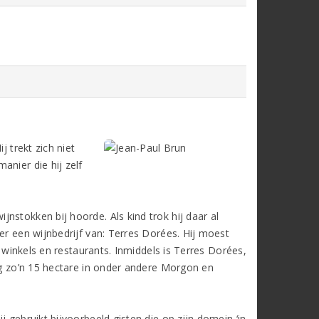
j trekt zich niet
anier die hij zelf
nstokken bij hoorde. Als kind trok hij daar al
er een wijnbedrijf van: Terres Dorées. Hij moest
n winkels en restaurants. Inmiddels is Terres Dorées,
nog zo’n 15 hectare in onder andere Morgon en
 gebruikt bijvoorbeeld gisten die op zijn domein ‘in