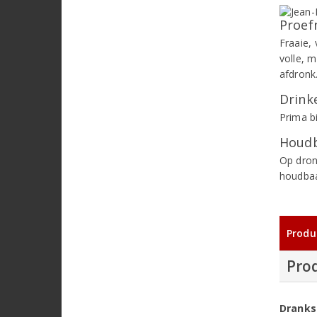
Proef
Fraaie, 
volle, m
afdronk
Drinke
Prima bi
Houdb
Op dron
houdbaa
Produ
Pro
Dranks