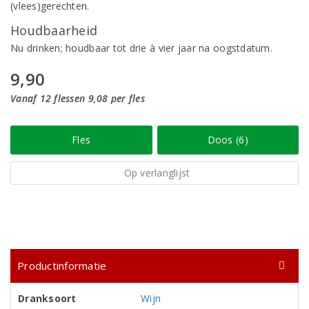
(vlees)gerechten.
Houdbaarheid
Nu drinken; houdbaar tot drie à vier jaar na oogstdatum.
9,90
Vanaf 12 flessen 9,08 per fles
Fles
Doos (6)
Op verlanglijst
Productinformatie
Dranksoort
Wijn