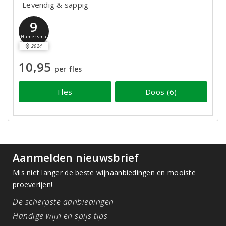
Levendig & sappig
9
Hamersma
2024
10,95
per fles
Fles
Doos (6)
Aanmelden nieuwsbrief
Mis niet langer de beste wijnaanbiedingen en mooiste
proeverijen!
De scherpste aanbiedingen
Handige wijn en spijs tips