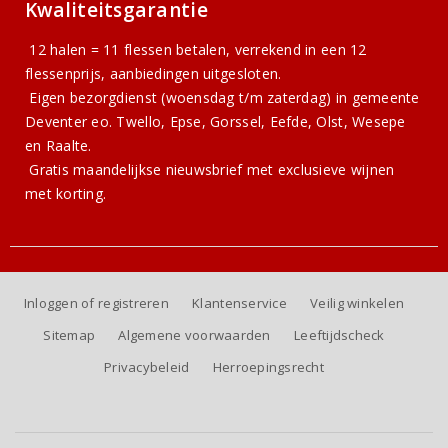
Kwaliteitsgarantie
12 halen = 11 flessen betalen, verrekend in een 12
flessenprijs, aanbiedingen uitgesloten.
Eigen bezorgdienst (woensdag t/m zaterdag) in gemeente
Deventer eo. Twello, Epse, Gorssel, Eefde, Olst, Wesepe
en Raalte.
Gratis
maandelijkse nieuwsbrief
met exclusieve wijnen
met korting.
Inloggen of registreren
Klantenservice
Veilig winkelen
Sitemap
Algemene voorwaarden
Leeftijdscheck
Privacybeleid
Herroepingsrecht