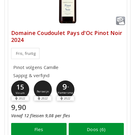
Domaine Coudoulet Pays d'Oc Pinot Noir
2024
Fris, fruitig
Pinot volgens Camille
Sappig & verfijnd
9
15
-
Perswijn
Hamersma
Vinum
2022
2022
2022
9,90
Vanaf 12 flessen 9,08 per fles
Fles
Doos (6)