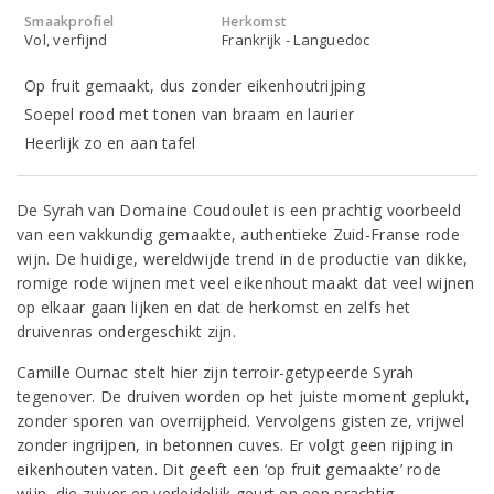
Smaakprofiel
Herkomst
Vol, verfijnd
Frankrijk - Languedoc
Op fruit gemaakt, dus zonder eikenhoutrijping
Soepel rood met tonen van braam en laurier
Heerlijk zo en aan tafel
De Syrah van Domaine Coudoulet is een prachtig voorbeeld
van een vakkundig gemaakte, authentieke Zuid-Franse rode
wijn. De huidige, wereldwijde trend in de productie van dikke,
romige rode wijnen met veel eikenhout maakt dat veel wijnen
op elkaar gaan lijken en dat de herkomst en zelfs het
druivenras ondergeschikt zijn.
Camille Ournac stelt hier zijn terroir-getypeerde Syrah
tegenover. De druiven worden op het juiste moment geplukt,
zonder sporen van overrijpheid. Vervolgens gisten ze, vrijwel
zonder ingrijpen, in betonnen cuves. Er volgt geen rijping in
eikenhouten vaten. Dit geeft een ‘op fruit gemaakte’ rode
wijn, die zuiver en verleidelijk geurt en een prachtig