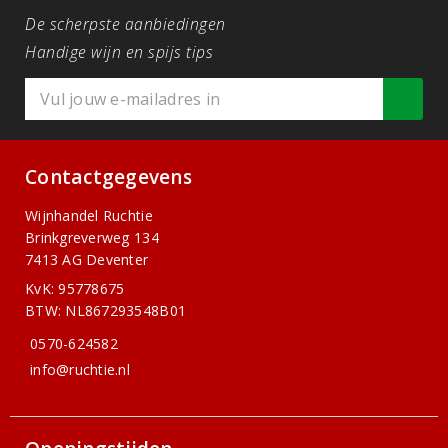
De scherpste aanbiedingen
Handige wijn en spijs tips
Contactgegevens
Wijnhandel Ruchtie
Brinkgreverweg 134
7413 AG Deventer
KvK: 95778675
BTW: NL867293548B01
0570-624582
info@ruchtie.nl