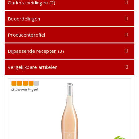
Onderscheidingen (2)
Beoordelingen
Producentprofiel
Bijpassende recepten (3)
Vergelijkbare artikelen
(2 beoordelingen)