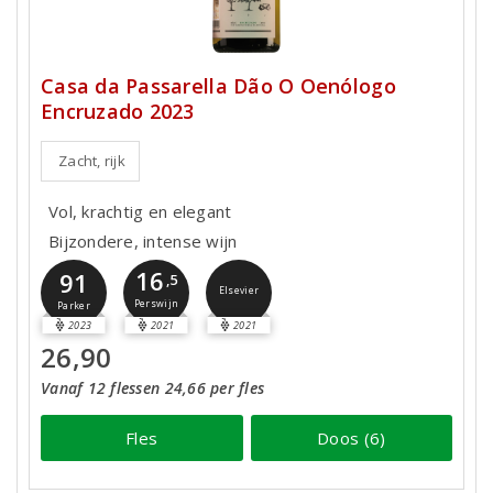
Casa da Passarella Dão O Oenólogo
Encruzado 2023
Zacht, rijk
Vol, krachtig en elegant
Bijzondere, intense wijn
16
91
,5
Elsevier
Perswijn
Parker
2023
2021
2021
26,90
Vanaf 12 flessen 24,66 per fles
Fles
Doos (6)