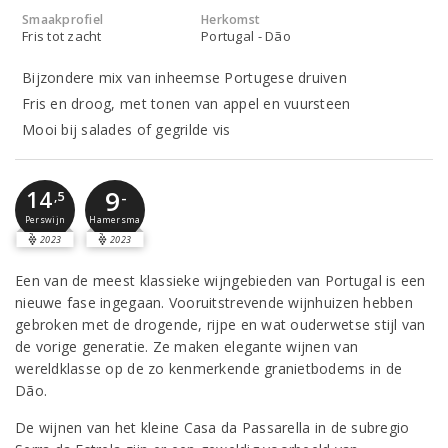
Smaakprofiel
Herkomst
Fris tot zacht
Portugal - Dão
Bijzondere mix van inheemse Portugese druiven
Fris en droog, met tonen van appel en vuursteen
Mooi bij salades of gegrilde vis
9
14
-
,5
Perswijn
Hamersma
2023
2023
Een van de meest klassieke wijngebieden van Portugal is een
nieuwe fase ingegaan. Vooruitstrevende wijnhuizen hebben
gebroken met de drogende, rijpe en wat ouderwetse stijl van
de vorige generatie. Ze maken elegante wijnen van
wereldklasse op de zo kenmerkende granietbodems in de
Dão.
De wijnen van het kleine Casa da Passarella in de subregio