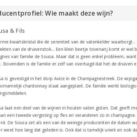
ucentprofiel: Wie maakt deze wijn?
usa & Fils
rme kwartskristal die de sereniteit van de vatenkelder waarborgt..
ekten van de druivenstok... Een klein beetje tovenarij komt er wel bij
nes van familie de Sousa. Maar dat is geen enkel probleem, want ze
t. Bovendien is de familie er zelf van overtuigd dat het de druiven
a is gevestigd in het dorp Avize in de Champagnestreek. De wijnga
ornamelijk chardonnay staat aangeplant. De familie werkt biologi
dingsmiddelen.
a laat een deel van de wijnen in houten vaten gisten. Dat geeft 
an een tweede vergisting op fles en veranderen zo in champagne. Na
erd. De Sousa zet als een van de weinige producenten de datum waar
r weet hoe lang dat geleden is. Ook dat is tamelijk uniek en ook daa