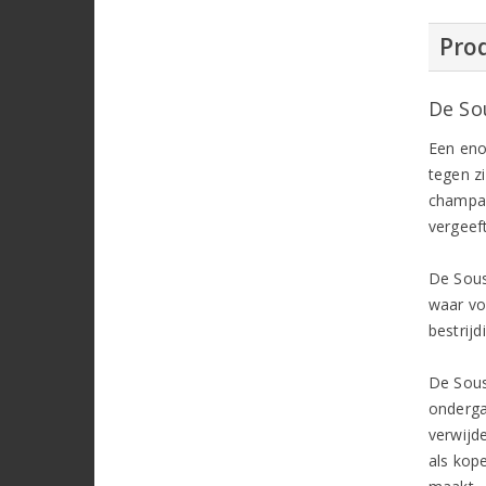
Prod
De So
Een eno
tegen zi
champag
vergeef
De Sous
waar vo
bestrij
De Sous
onderga
verwijd
als kope