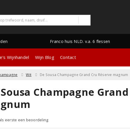
nden
Franco huis NLD. v.a. 6 flessen
e's Wijnhandel
Wijn Blog
Contact
hampagne
Wit
De Sousa Champagne Grand Cru Réserve magnum
 Sousa Champagne Grand 
gnum
 als eerste een beoordeling