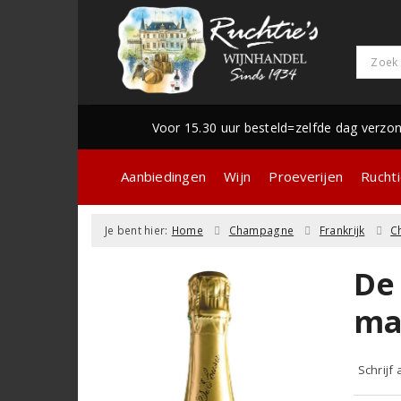
Voor 15.30 uur besteld=zelfde dag verzo
Aanbiedingen
Wijn
Proeverijen
Ruchti
Je bent hier:
Home
Champagne
Frankrijk
C
De
ma
Schrijf