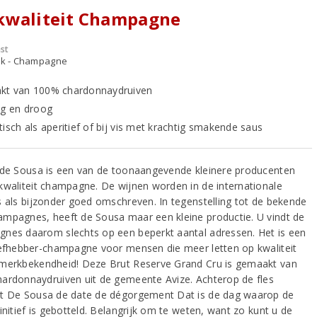
kwaliteit Champagne
st
ijk - Champagne
t van 100% chardonnaydruiven
ig en droog
isch als aperitief of bij vis met krachtig smakende saus
 de Sousa is een van de toonaangevende kleinere producenten
kwaliteit champagne. De wijnen worden in de internationale
s als bijzonder goed omschreven. In tegenstelling tot de bekende
mpagnes, heeft de Sousa maar een kleine productie. U vindt de
nes daarom slechts op een beperkt aantal adressen. Het is een
iefhebber-champagne voor mensen die meer letten op kwaliteit
merkbekendheid! Deze Brut Reserve Grand Cru is gemaakt van
ardonnaydruiven uit de gemeente Avize. Achterop de fles
t De Sousa de date de dégorgement Dat is de dag waarop de
initief is gebotteld. Belangrijk om te weten, want zo kunt u de