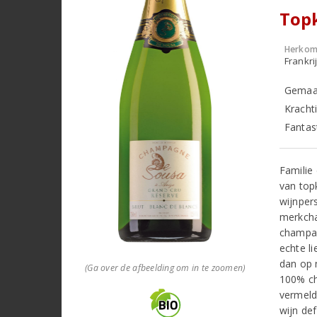
Top
Herkom
Frankr
Gemaak
Kracht
Fantast
Familie
van top
wijnper
merkcha
champag
echte l
dan op 
(Ga over de afbeelding om in te zoomen)
100% ch
vermeld
wijn def