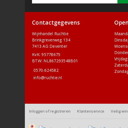
Contactgegevens
Open
Wijnhandel Ruchtie
Maand
Brinkgreverweg 134
Dinsda
7413 AG Deventer
Woens
Donder
KvK: 95778675
Vrijdag
BTW: NL867293548B01
Zaterd
0570-624582
Zondag
info@ruchtie.nl
Inloggen of registreren
Klantenservice
Veilig wi