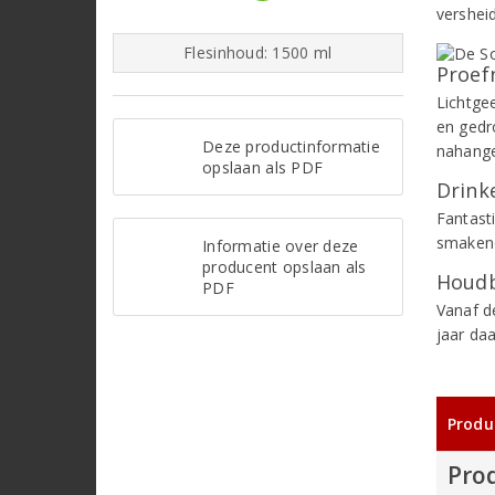
vershei
Flesinhoud: 1500 ml
Proef
Lichtge
en gedr
Deze productinformatie
nahange
opslaan als PDF
Drinke
Fantasti
smaken
Informatie over deze
producent opslaan als
Houdb
PDF
Vanaf d
jaar daa
Produ
Pro