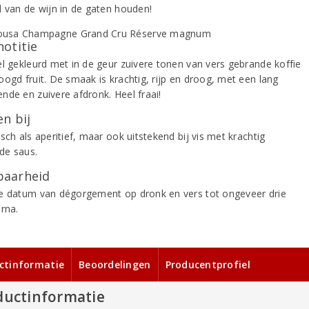
d van de wijn in de gaten houden!
notitie
el gekleurd met in de geur zuivere tonen van vers gebrande koffie
oogd fruit. De smaak is krachtig, rijp en droog, met een lang
nde en zuivere afdronk. Heel fraai!
n bij
sch als aperitief, maar ook uitstekend bij vis met krachtig
de saus.
aarheid
e datum van dégorgement op dronk en vers tot ongeveer drie
rna.
ctinformatie
Beoordelingen
Producentprofiel
ductinformatie