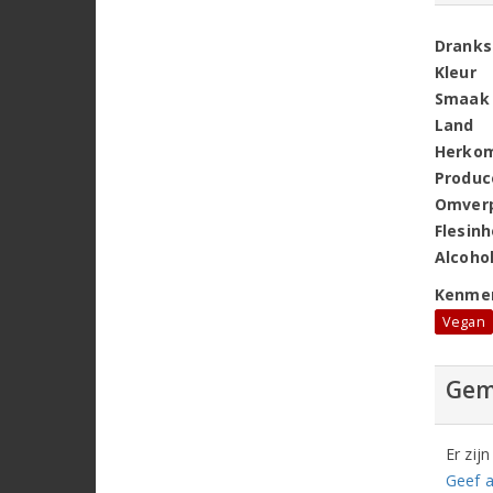
Dranks
Kleur
Smaak
Land
Herko
Produc
Omver
Flesin
Alcoho
Kenme
Vegan
Gem
Er zij
Geef a