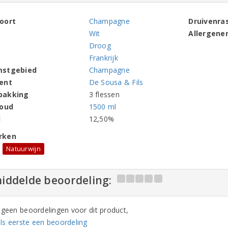
oort
Champagne
Druivenra
Wit
Allergene
Droog
Frankrijk
mstgebied
Champagne
ent
De Sousa & Fils
pakking
3 flessen
houd
1500 ml
l
12,50%
rken
Natuurwijn
iddelde beoordeling:
n geen beoordelingen voor dit product,
ls eerste een beoordeling