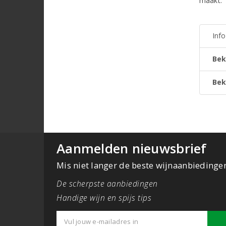
maakt.
Inf
Bek
Bek
Aanmelden nieuwsbrief
Mis niet langer de beste wijnaanbiedinge
De scherpste aanbiedingen
Handige wijn en spijs tips