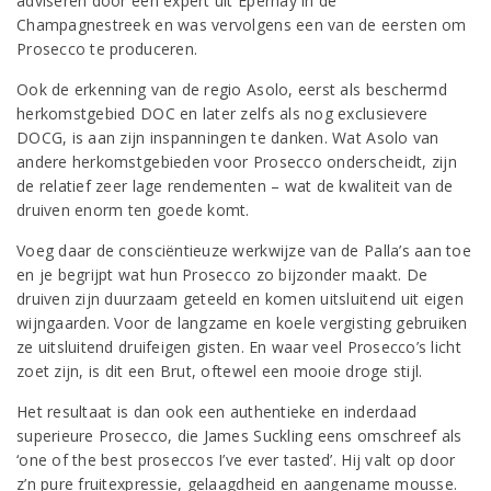
adviseren door een expert uit Épernay in de
Champagnestreek en was vervolgens een van de eersten om
Prosecco te produceren.
Ook de erkenning van de regio Asolo, eerst als beschermd
herkomstgebied DOC en later zelfs als nog exclusievere
DOCG, is aan zijn inspanningen te danken. Wat Asolo van
andere herkomstgebieden voor Prosecco onderscheidt, zijn
de relatief zeer lage rendementen – wat de kwaliteit van de
druiven enorm ten goede komt.
Voeg daar de consciëntieuze werkwijze van de Palla’s aan toe
en je begrijpt wat hun Prosecco zo bijzonder maakt. De
druiven zijn duurzaam geteeld en komen uitsluitend uit eigen
wijngaarden. Voor de langzame en koele vergisting gebruiken
ze uitsluitend druifeigen gisten. En waar veel Prosecco’s licht
zoet zijn, is dit een Brut, oftewel een mooie droge stijl.
Het resultaat is dan ook een authentieke en inderdaad
superieure Prosecco, die James Suckling eens omschreef als
‘one of the best proseccos I’ve ever tasted’. Hij valt op door
z’n pure fruitexpressie, gelaagdheid en aangename mousse.