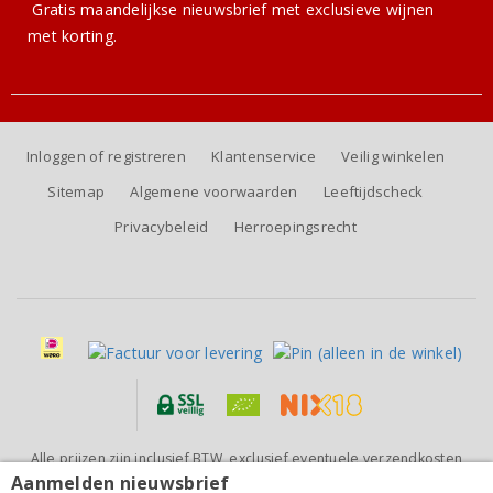
Gratis
maandelijkse nieuwsbrief
met exclusieve wijnen
met korting.
Inloggen of registreren
Klantenservice
Veilig winkelen
Sitemap
Algemene voorwaarden
Leeftijdscheck
Privacybeleid
Herroepingsrecht
Alle prijzen zijn inclusief BTW, exclusief eventuele verzendkosten
(voor orders tot 6 flessen)
Aanmelden nieuwsbrief
Loredan Gasparini Asolo Prosecco Superiore