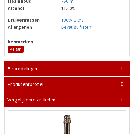
Flesinhoud
750 ml
Alcohol
11,00%
Druivenrassen
100% Glera
Allergenen
Bevat sulfieten
Kenmerken
Vegan
Beoordelingen
Producentprofiel
Vergelijkbare artikelen