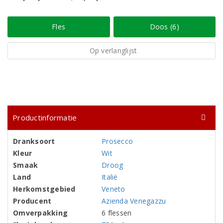
Fles
Doos (6)
Op verlanglijst
Productinformatie
Dranksoort
Prosecco
Kleur
Wit
Smaak
Droog
Land
Italië
Herkomstgebied
Veneto
Producent
Azienda Venegazzu
Omverpakking
6 flessen