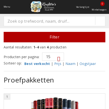
0
Menu
Verlanglijst
Winkelwagen
Filter
Aantal resultaten:
1-4
van
4
producten
Producten per pagina:
Sorteer op:
Best verkocht
|
Prijs
|
Naam
|
Oogstjaar
Proefpakketten
1