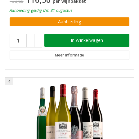
133,65
per wijnpakket
Aanbieding
geldig
t/m 31 augustus
Aanbieding
In Winkelwagen
Meer informatie
4