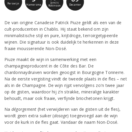
Jancis
Perswijn
Hamersma
Decanter
Robinson
De van origine Canadese Patrick Piuze geldt als een van de
cult-producenten in Chablis. Hij staat bekend om zijn
minimalistische stijl en pure, krijtdroge, terroirgetypeerde
wijnen. Die signatuur is ook duidelijk te herkennen in deze
fraaie mousserende Non-Dosé.
Piuze maakt de wijn in samenwerking met een
champagneproducent in de Côte des Bar. De
chardonnaydruiven worden geoogst in Bourgogne Tonnerre.
Na de eerste vergisting vindt de tweede plaats in de fles – net
als in de Champagne. De wijn rijpt vervolgens zo'n twee jaar
op de gisten, waardoor hij z’n strakke, mineralige karakter
behoudt, maar ook fraaie, verfijnde briochetonen krijgt.
Na
dégorgement
(het verwijderen van de gisten uit de fles),
wordt geen extra suiker (
dosage
) toegevoegd aan de wijn
voor de kurk in de fles gaat. Vandaar de naam Non-Dosé.