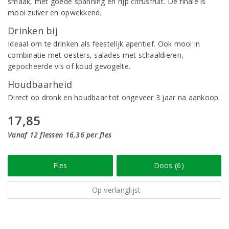
smaak, met goede spanning en rijp citrusfruit. De finale is
mooi zuiver en opwekkend.
Drinken bij
Ideaal om te drinken als feestelijk aperitief. Ook mooi in
combinatie met oesters, salades met schaaldieren,
gepocheerde vis of koud gevogelte.
Houdbaarheid
Direct op dronk en houdbaar tot ongeveer 3 jaar na aankoop.
17,85
Vanaf 12 flessen 16,36 per fles
Fles
Doos (6)
Op verlanglijst