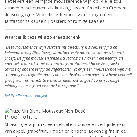
Het levert een verfijnde mousserende wijn op, die je zou
kunnen beschouwen als kruising tussen Chablis en Crémant
de Bourgogne. Voor de liefhebbers van droog en een
fantastische keuze bij oesters of romige kaasjes.
Waarom ik deze wijn zo graag schenk
"Deze mousserende wijn verraste me direct. Hij is strak, verfijnd en
helemaal droog (Non Dosé), waardoor je de puurheid van de wijn echt
proeft. De fijne mousse en frisse citrusaroma's maken hem heerlijk als
aperitief, maar hij komt ook prachtig tot zijn recht bij oesters, sushi,
ceviche of andere verfijnde visgerechten. Zoek je een mousserende wijn met
spanning en elegantie, dan is dit een absolute aanrader. Ik schenk hem zelf
graag wanneer er iets te vieren is, maar net zo goed op een zonnige
middag met een goed gevulde borrelplank."
Bekijk alle aanbevelingen
Proefnotitie
Strakdroge wijn met een delicate mousse en verfijnde geur
van appel, grapefruit, limoen en brioche. Levendig fris in de