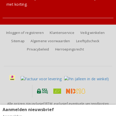
met korting.
Inloggen of registreren
Klantenservice
Veilig winkelen
Sitemap
Algemene voorwaarden
Leeftijdscheck
Privacybeleid
Herroepingsrecht
Alle prijzen zijn inclusief BTW, exclusief eventuele verzendkosten
(voor orders tot 6 flessen)
Aanmelden nieuwsbrief
Piuze Vin Blanc Mousseux Non Dosé