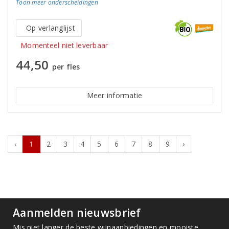
Toon meer
onderscheidingen
Op verlanglijst
Momenteel niet leverbaar
44,50
per fles
Meer informatie
‹
1
2
3
4
5
6
7
8
9
›
Aanmelden nieuwsbrief
Mis niet langer de beste wijnaanbiedingen en mooiste