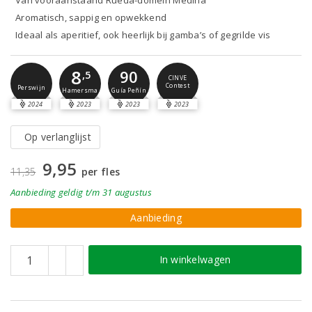
Van vooraanstaand Rueda-domein Medina
Aromatisch, sappig en opwekkend
Ideaal als aperitief, ook heerlijk bij gamba’s of gegrilde vis
8
90
,5
CINVE
Contest
Perswijn
Guía Peñín
Hamersma
2024
2023
2023
2023
Op verlanglijst
9,95
11,35
per fles
Aanbieding
geldig
t/m 31 augustus
Aanbieding
In winkelwagen