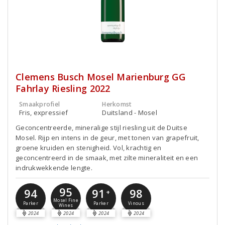
Clemens Busch Mosel Marienburg GG
Fahrlay Riesling 2022
Smaakprofiel
Herkomst
Fris, expressief
Duitsland - Mosel
Geconcentreerde, mineralige stijl riesling uit de Duitse
Mosel. Rijp en intens in de geur, met tonen van grapefruit,
groene kruiden en stenigheid. Vol, krachtig en
geconcentreerd in de smaak, met zilte mineraliteit en een
indrukwekkende lengte.
95
91
94
98
+
Mosel Fine
Parker
Parker
Vinous
Wines
2024
2024
2024
2024