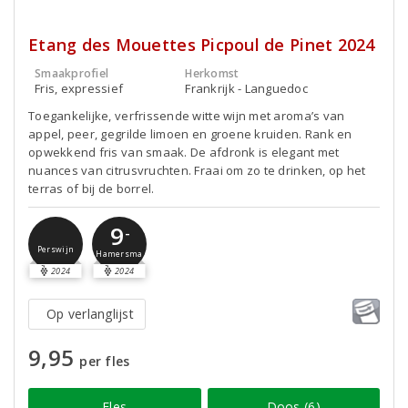
Etang des Mouettes Picpoul de Pinet 2024
Smaakprofiel
Herkomst
Fris, expressief
Frankrijk - Languedoc
Toegankelijke, verfrissende witte wijn met aroma’s van
appel, peer, gegrilde limoen en groene kruiden. Rank en
opwekkend fris van smaak. De afdronk is elegant met
nuances van citrusvruchten. Fraai om zo te drinken, op het
terras of bij de borrel.
9
-
Perswijn
Hamersma
2024
2024
Op verlanglijst
9,95
per fles
Fles
Doos (6)