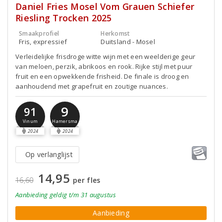
Daniel Fries Mosel Vom Grauen Schiefer
Riesling Trocken 2025
Smaakprofiel
Herkomst
Fris, expressief
Duitsland - Mosel
Verleidelijke frisdroge witte wijn met een weelderige geur
van meloen, perzik, abrikoos en rook. Rijke stijl met puur
fruit en een opwekkende frisheid. De finale is droog en
aanhoudend met grapefruit en zoutige nuances.
9
91
Hamersma
Vinum
2024
2024
Op verlanglijst
14,95
16,60
per fles
Aanbieding
geldig
t/m 31 augustus
Aanbieding