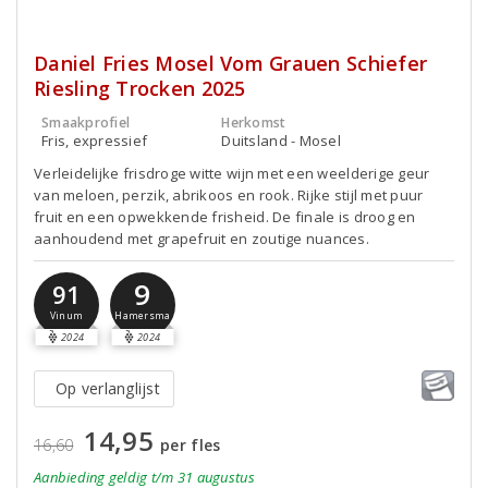
Daniel Fries Mosel Vom Grauen Schiefer
Riesling Trocken 2025
Smaakprofiel
Herkomst
Fris, expressief
Duitsland - Mosel
Verleidelijke frisdroge witte wijn met een weelderige geur
van meloen, perzik, abrikoos en rook. Rijke stijl met puur
fruit en een opwekkende frisheid. De finale is droog en
aanhoudend met grapefruit en zoutige nuances.
9
91
Hamersma
Vinum
2024
2024
Op verlanglijst
14,95
16,60
per fles
Aanbieding
geldig
t/m 31 augustus