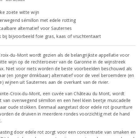
eke zoete witte wijn
erwegend sémillon met edele rotting
taalbare alternatief voor Sauternes
k bij bijvoorbeeld foie gras, kaas of vruchtentaart
Croix-du-Mont wordt gezien als de belangrijkste appellatie voor
itte wijn op de rechteroever van de Garonne in de wijnstreek
x. Niet voor niets worden de beste voorbeelden beschouwd als
aar (en jonger drinkbaar) alternatief voor de veel beroemdere (en
e) wijnen uit Sauternes aan de overkant van de rivier.
inte-Croix-du-Mont, een cuvée van Château du Mont, wordt
 van overwegend sémillon en een heel klein beetje muscadelle
jaar oude stokken. Eenmaal aangetast door edele rot (pourriture
worden de druiven in meerdere rondes voorzichtig met de hand
.
asting door edele rot zorgt voor een concentratie van smaken en