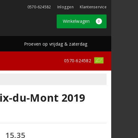
0570-624582
Inloggen
Klantenservice
Winkelwagen
0
Proeven op vrijdag & zaterdag
0570-624582
ix-du-Mont 2019
15,35