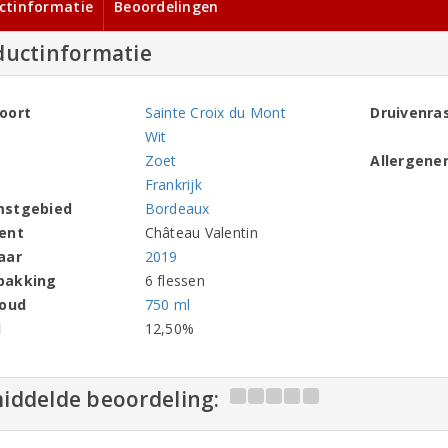
ctinformatie
Beoordelingen
ductinformatie
oort
Sainte Croix du Mont
Druivenra
Wit
Zoet
Allergene
Frankrijk
mstgebied
Bordeaux
ent
Château Valentin
aar
2019
pakking
6 flessen
houd
750 ml
l
12,50%
iddelde beoordeling: