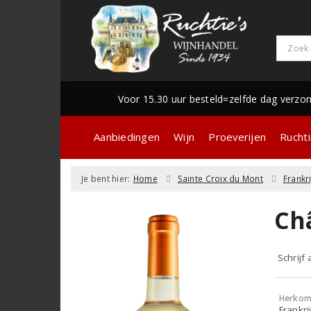
Voor 15.30 uur besteld=zelfde dag verzo
Aanbiedingen
Wijn
Proeverijen
Ruchti
Je bent hier:
Home
Sainte Croix du Mont
Frankri
Ch
Schrijf
Herkom
Frankri