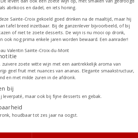
. Dit levert dan ook een zoete wijn op, met smaken van gedroogd
oals abrikoos en dadel, en iets honing.
 deze Sainte-Croix gekoeld goed drinken na de maaltijd, maar hij
an tafel breed inzetbaar. Bij de ganzenlever bijvoorbeeld, of bij
kazen of niet te zoete desserts. De wijn is nu mooi op dronk,
n ook nog prima enkele jaren worden bewaard. Een aanrader!
notitie
, zuivere zoete witte wijn met een aantrekkelijk aroma van
 rijp geel fruit met nuances van ananas. Elegante smaakstructuur,
ond en met milde zuren in de afdronk.
n bij
j leverpaté, maar ook bij fijne desserts en gebak.
aarheid
ronk, houdbaar tot zes jaar na oogst.