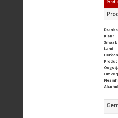
Produ
Pro
Dranks
Kleur
Smaak
Land
Herko
Produc
Oogstj
Omver
Flesin
Alcoho
Gem