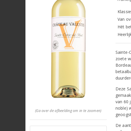
Klassi
Van ov
Hét be
Heerlij
Sainte-
zoete w
Bordeau
betaalb
duurder
Deze Sa
gemaakt
van 60 
noble) 
(Ga over de afbeelding om in te zoomen)
geoogst
De aant