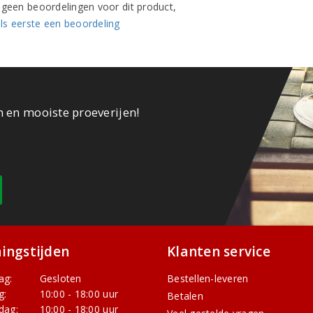
n geen beoordelingen voor dit product,
ls eerste een beoordeling
n en mooiste proeverijen!
ingstijden
Klanten service
ag:
Gesloten
Bestellen-leveren
g:
10:00 - 18:00 uur
Betalen
dag:
10:00 - 18:00 uur