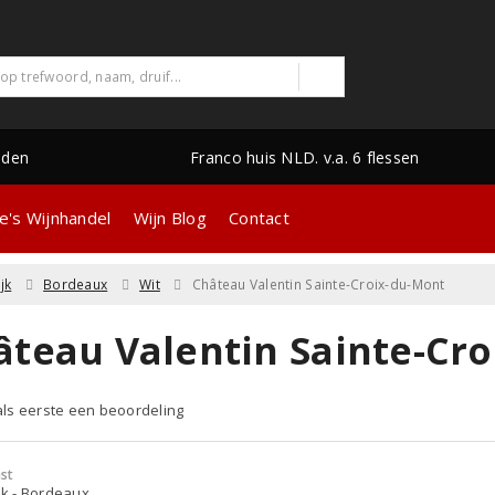
nden
Franco huis NLD. v.a. 6 flessen
e's Wijnhandel
Wijn Blog
Contact
jk
Bordeaux
Wit
Château Valentin Sainte-Croix-du-Mont
âteau Valentin Sainte-Cro
 als eerste een beoordeling
st
jk - Bordeaux