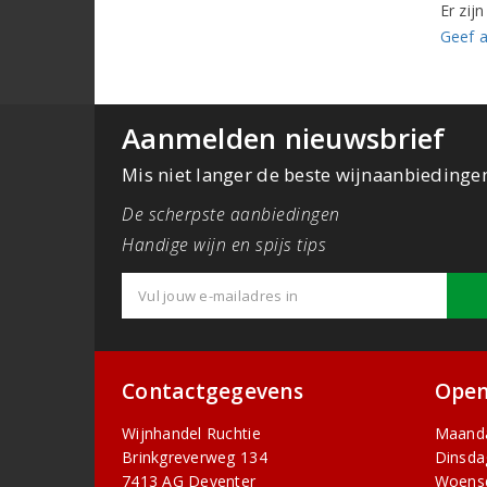
Er zij
Geef a
Aanmelden nieuwsbrief
Mis niet langer de beste wijnaanbiedinge
De scherpste aanbiedingen
Handige wijn en spijs tips
Contactgegevens
Open
Wijnhandel Ruchtie
Maand
Brinkgreverweg 134
Dinsda
7413 AG Deventer
Woens