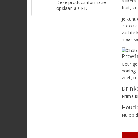
suikers
Deze productinformatie
fruit, z
opslaan als PDF
Je kunt
is ook a
zachte 
maar ka
Proef
Geurige
honing,
zoet, r
Drinke
Prima bi
Houdb
Nu op d