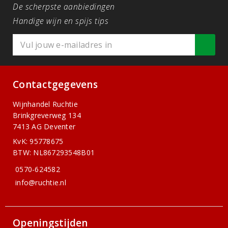
De scherpste aanbiedingen
Handige wijn en spijs tips
Contactgegevens
Wijnhandel Ruchtie
Brinkgreverweg 134
7413 AG Deventer
KvK: 95778675
BTW: NL867293548B01
0570-624582
info@ruchtie.nl
Openingstijden