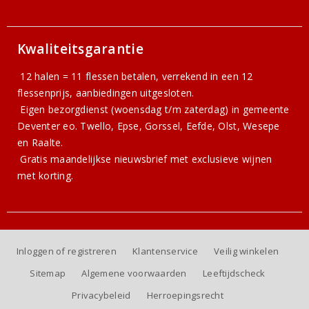
Kwaliteitsgarantie
12 halen = 11 flessen betalen, verrekend in een 12
flessenprijs, aanbiedingen uitgesloten.
Eigen bezorgdienst (woensdag t/m zaterdag) in gemeente
Deventer eo. Twello, Epse, Gorssel, Eefde, Olst, Wesepe
en Raalte.
Gratis
maandelijkse nieuwsbrief
met exclusieve wijnen
met korting.
Inloggen of registreren
Klantenservice
Veilig winkelen
Sitemap
Algemene voorwaarden
Leeftijdscheck
Privacybeleid
Herroepingsrecht