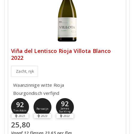
Viña del Lentisco Rioja Villota Blanco
2022
Zacht, rijk
Waanzinnige witte Rioja
Bourgondisch verfijnd
92
92
James
Perswijn
Tim Atkin
Suckling
2023
2023
2022
25,80
Vanaf 12 flessen 23,65 per fles