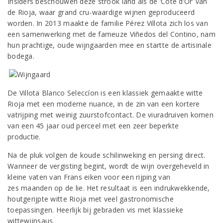
Insiders beschouwen deze strook land als de ‘Côte d’Or’ van
de Rioja, waar grand cru-waardige wijnen geproduceerd
worden. In 2013 maakte de familie Pérez Villota zich los van
een samenwerking met de fameuze Viñedos del Contino, nam
hun prachtige, oude wijngaarden mee en startte de artisinale
bodega.
De Villota Blanco Seleccíon is een klassiek gemaakte witte
Rioja met een moderne nuance, in de zin van een kortere
vatrijping met weinig zuurstofcontact. De viuradruiven komen
van een 45 jaar oud perceel met een zeer beperkte
productie.
Na de pluk volgen de koude schilinweking en persing direct.
Wanneer de vergisting begint, wordt de wijn overgeheveld in
kleine vaten van Frans eiken voor een rijping van
zes maanden op de lie. Het resultaat is een indrukwekkende,
houtgerijpte witte Rioja met veel gastronomische
toepassingen. Heerlijk bij gebraden vis met klassieke
wittewijnsaus.