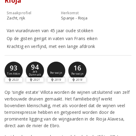
Rioja
Smaakprofiel
Herkomst
Zacht, rijk
Spanje - Rioja
Van viuradruiven van 45 jaar oude stokken
Op de gisten gerijpt in vaten van Frans eiken
Krachtig en verfijnd, met een lange afdronk
94
93
16
Jeb
Perswijn
Tim Atkin
Perswijn
Dunnuck
2023
2021
2019
2018
Op ‘single estate’ Villota worden de wijnen uitsluitend van zelf
verbouwde druiven gemaakt. Het familiebedrijf werkt
bovendien kleinschalig, met als voordeel dat de wijnen veel
terroirexpressie hebben en getypeerd worden door de
prominente ligging van de wijngaarden in de Rioja Alavesa,
direct aan de rivier de Ebro.