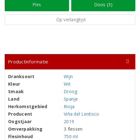
Fles
Doos (3)
Op verlanglijst
Productinformatie
Dranksoort
Wijn
Kleur
Wit
Smaak
Droog
Land
Spanje
Herkomstgebied
Rioja
Producent
Viña del Lentisco
Oogstjaar
2019
Omverpakking
3 flessen
Flesinhoud
750 ml