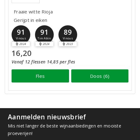
Fraaie witte Rioja
Gerijpt in eiken
91
91
89
Vinous
Tim Atkin
Vinous
2024
2024
2023
16,20
Vanaf 12 flessen 14,85 per fles
Fles
Doos (6)
Aanmelden nieuwsbrief
Mis niet langer de beste wijnaanbiedingen en mooiste
proeverijen!