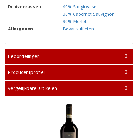
Druivenrassen
40% Sangiovese
30% Cabernet Sauvignon
30% Merlot
Allergenen
Bevat sulfieten
Beoordelingen
Producentprofiel
Vergelijkbare artikelen