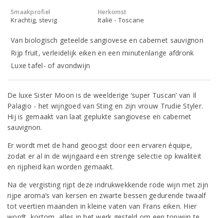
Smaakprofiel
Herkomst
Krachtig, stevig
Italië - Toscane
Van biologisch geteelde sangiovese en cabernet sauvignon
Rijp fruit, verleidelijk eiken en een minutenlange afdronk
Luxe tafel- of avondwijn
De luxe Sister Moon is de weelderige ‘super Tuscan’ van Il
Palagio - het wijngoed van Sting en zijn vrouw Trudie Styler.
Hij is gemaakt van laat geplukte sangiovese en cabernet
sauvignon.
Er wordt met de hand geoogst door een ervaren équipe,
zodat er al in de wijngaard een strenge selectie op kwaliteit
en rijpheid kan worden gemaakt.
Na de vergisting rijpt deze indrukwekkende rode wijn met zijn
rijpe aroma’s van kersen en zwarte bessen gedurende twaalf
tot veertien maanden in kleine vaten van Frans eiken. Hier
wordt, kortom, alles in het werk gesteld om een topwijn te