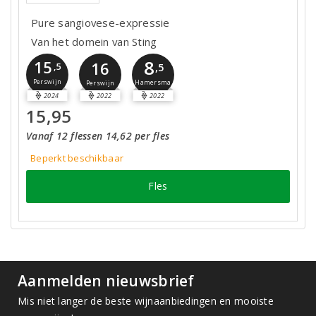
Pure sangiovese-expressie
Van het domein van Sting
8
15
16
,5
,5
Perswijn
Hamersma
Perswijn
2024
2022
2022
15,95
Vanaf 12 flessen 14,62 per fles
Beperkt beschikbaar
Fles
Aanmelden nieuwsbrief
Mis niet langer de beste wijnaanbiedingen en mooiste