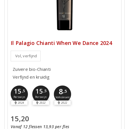
Il Palagio Chianti When We Dance 2024
Vol, verfijnd
Zuivere bio-Chianti
Verfijnd en kruidig
8
15
15
,5
,5
,5
Perswijn
Perswijn
Volkskrant
2024
2022
2022
15,20
Vanaf 12 flessen 13,93 per fles