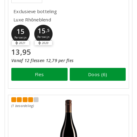
Exclusieve botteling
Luxe Rhôneblend
15
15
,5
Perswijn
Perswijn
2021
2020
13,95
Vanaf 12 flessen 12,79 per fles
Fles
Doos (6)
(1 beoordeling)