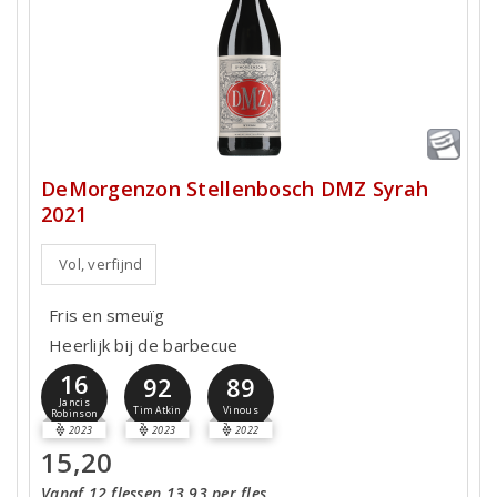
DeMorgenzon Stellenbosch DMZ Syrah
2021
Vol, verfijnd
Fris en smeuïg
Heerlijk bij de barbecue
16
92
89
Jancis
Tim Atkin
Vinous
Robinson
2023
2023
2022
15,20
Vanaf 12 flessen 13,93 per fles