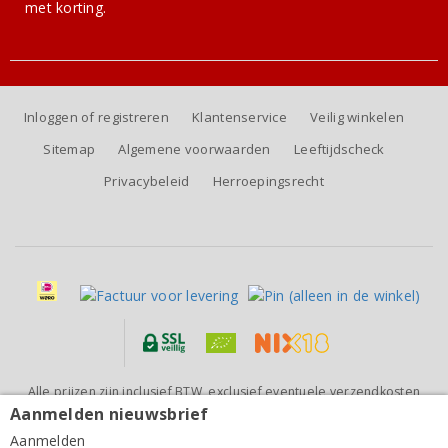
met korting.
Inloggen of registreren
Klantenservice
Veilig winkelen
Sitemap
Algemene voorwaarden
Leeftijdscheck
Privacybeleid
Herroepingsrecht
Alle prijzen zijn inclusief BTW, exclusief eventuele verzendkosten
(voor orders tot 6 flessen)
Aanmelden nieuwsbrief
DeMorgenzon Stellenbosch Maestro Blue 2021
Aanmelden