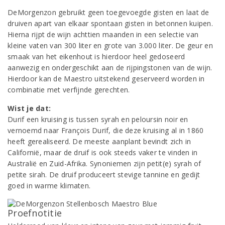
DeMorgenzon gebruikt geen toegevoegde gisten en laat de
druiven apart van elkaar spontaan gisten in betonnen kuipen.
Hierna rijpt de wijn achttien maanden in een selectie van
kleine vaten van 300 liter en grote van 3.000 liter. De geur en
smaak van het eikenhout is hierdoor heel gedoseerd
aanwezig en ondergeschikt aan de rijpingstonen van de wijn.
Hierdoor kan de Maestro uitstekend geserveerd worden in
combinatie met verfijnde gerechten.
Wist je dat:
Durif een kruising is tussen syrah en peloursin noir en
vernoemd naar François Durif, die deze kruising al in 1860
heeft gerealiseerd. De meeste aanplant bevindt zich in
Californië, maar de druif is ook steeds vaker te vinden in
Australië en Zuid-Afrika. Synoniemen zijn petit(e) syrah of
petite sirah. De druif produceert stevige tannine en gedijt
goed in warme klimaten.
Proefnotitie