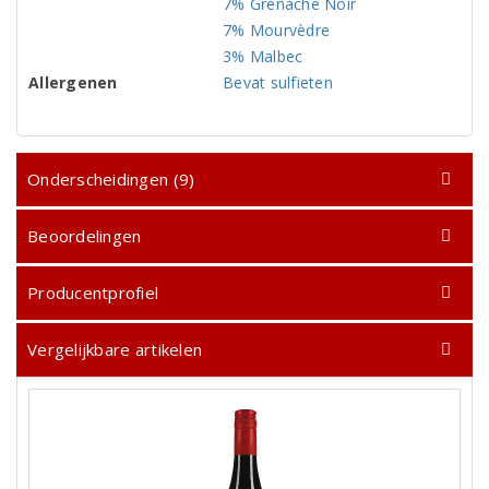
7% Grenache Noir
7% Mourvèdre
3% Malbec
Allergenen
Bevat sulfieten
Onderscheidingen (9)
Beoordelingen
Producentprofiel
Vergelijkbare artikelen