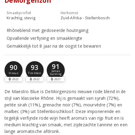
DeMorgenzon
Smaakprofiel
Herkomst
Krachtig, stevig
Zuid-Afrika - Stellenbosch
Rhôneblend met gedoseerde houtrijping
Opvallende verfijning en smaaklengte
Gemakkelijk tot 8 jaar na de oogst te bewaren
91
90
93
James
Vinous
Tim Atkin
Suckling
2022
2022
2021
De Maestro Blue is DeMorgenzons nieuwe rode blend in de
stijl van klassieke Rhône. Hij is gemaakt van syrah (72%),
petite sirah (11%), grenache noir (7%), mourvèdre (7%) en
malbec (3%) uit Stellenboschkloof. Deze imponerende en
tegelijk verfijnde rode wijn heeft aroma’s van rijp fruit en is
medium krachtig van smaak, met zijdezachte tannine en een
lange aromatische afdronk.