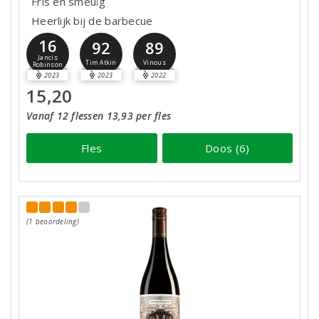
Fris en smeuïg
Heerlijk bij de barbecue
16
92
89
Jancis
Tim Atkin
Vinous
Robinson
2023
2023
2022
15,20
Vanaf 12 flessen 13,93 per fles
Fles
Doos (6)
(1 beoordeling)