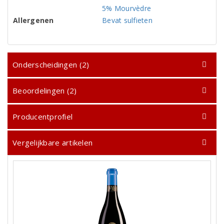
5% Mourvèdre
Allergenen
Bevat sulfieten
Onderscheidingen (2)
Beoordelingen (2)
Producentprofiel
Vergelijkbare artikelen