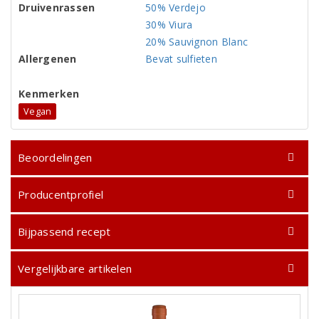
Druivenrassen
50% Verdejo
30% Viura
20% Sauvignon Blanc
Allergenen
Bevat sulfieten
Kenmerken
Vegan
Beoordelingen
Producentprofiel
Bijpassend recept
Vergelijkbare artikelen