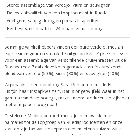
Sterke assemblage van verdejo, viura en sauvignon
De instapkwaliteit van een topproducent in Rueda
Veel geur, sappig droog en prima als aperitief
Het best van smaak tot 24 maanden na de oogst
Sommige wijnliefhebbers vinden een pure verdejo, met z’n
expressieve geur en smaak, te uitgesproken. Zij kiezen liever
voor een assemblage van verschillende druivenrassen uit de
Ruedastreek. Zoals deze knap gemaakte en fris smakende
blend van verdejo (50%), viura (30%) en sauvignon (20%).
Wijnmaakster en oenoloog Sara Román noemt de El
Fisgón haar ‘instapkwaliteit’. Dat is ongetwijfeld waar in het
gamma van deze bodega, maar andere producenten kijken er
met een jaloers oog naar!
Castelo de Medina behoort met zijn indrukwekkende
palmares tot de topgroep van Ruedaproducenten en onze
klanten zijn fan van de expressieve en intens zuivere witte