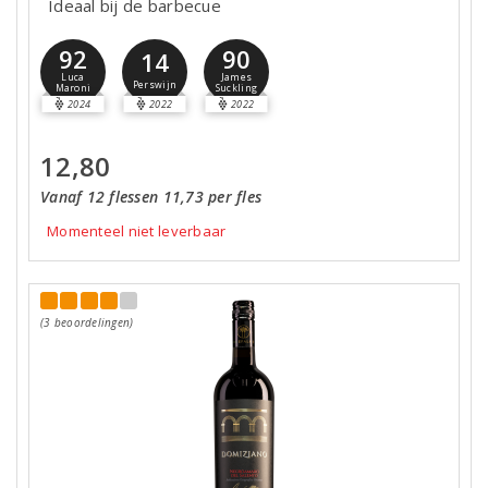
Ideaal bij de barbecue
92
90
14
Luca
James
Perswijn
Maroni
Suckling
2024
2022
2022
12,80
Vanaf 12 flessen 11,73 per fles
Momenteel niet leverbaar
(3 beoordelingen)