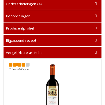
Onderscheidingen (4)
Beoordelingen
Producentprofiel
Bijpassend recept
Vergelijkbare artikelen
(2 beoordelingen)