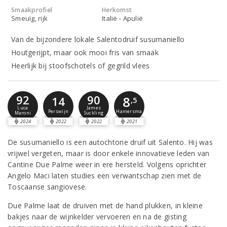
Smaakprofiel
Herkomst
Smeuïg, rijk
Italië - Apulië
Van de bijzondere lokale Salentodruif susumaniello
Houtgerijpt, maar ook mooi fris van smaak
Heerlijk bij stoofschotels of gegrild vlees
92
90
8
14
,5
Luca
James
Perswijn
Hamersma
Maroni
Suckling
2024
2022
2022
2021
De susumaniello is een autochtone druif uit Salento. Hij was
vrijwel vergeten, maar is door enkele innovatieve leden van
Cantine Due Palme weer in ere hersteld. Volgens oprichter
Angelo Maci laten studies een verwantschap zien met de
Toscaanse sangiovese.
Due Palme laat de druiven met de hand plukken, in kleine
bakjes naar de wijnkelder vervoeren en na de gisting