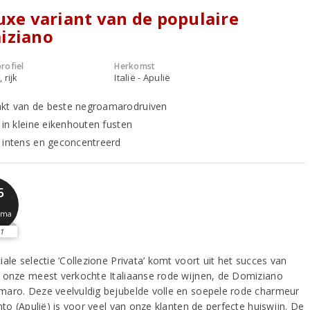
uxe variant van de populaire
iziano
rofiel
Herkomst
 rijk
Italië - Apulië
t van de beste negroamarodruiven
 in kleine eikenhouten fusten
 intens en geconcentreerd
5
sma
1
ale selectie ‘Collezione Privata’ komt voort uit het succes van
 onze meest verkochte Italiaanse rode wijnen, de Domiziano
aro. Deze veelvuldig bejubelde volle en soepele rode charmeur
nto (Apulië) is voor veel van onze klanten de perfecte huiswijn. De