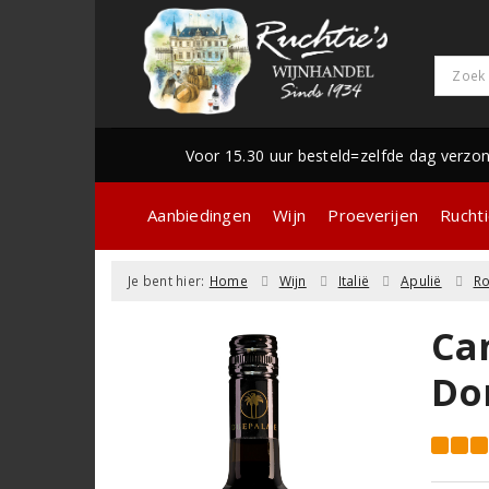
Voor 15.30 uur besteld=zelfde dag verzo
Aanbiedingen
Wijn
Proeverijen
Ruchti
Je bent hier:
Home
Wijn
Italië
Apulië
R
Ca
Do