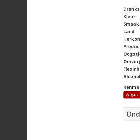
Dranks
Kleur
Smaak
Land
Herko
Produc
Oogstj
Omver
Flesin
Alcoho
Kenme
Vegan
Ond