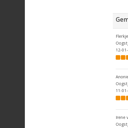
Gem
Flerkj
Oogstj
12-01
Anoni
Oogstj
11-01
Irene
Oogstj