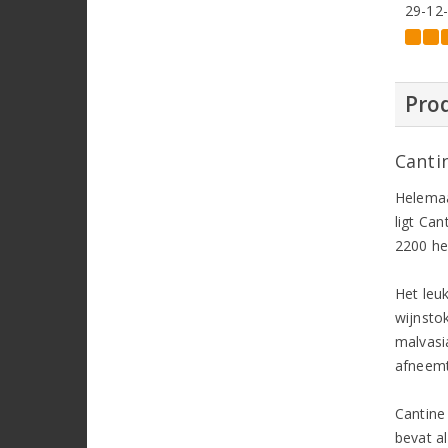
29-12
Prod
Canti
Helemaal
ligt Ca
2200 he
Het leu
wijnsto
malvasia
afneemt
Cantine
bevat a