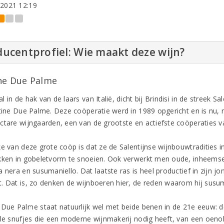
-2021 12:19
ucentprofiel: Wie maakt deze wijn?
ne Due Palme
 in de hak van de laars van Italië, dicht bij Brindisi in de streek Sal
ntine Due Palme. Deze coöperatie werd in 1989 opgericht en is nu,
ctare wijngaarden, een van de grootste en actiefste coöperaties van
ke van deze grote coöp is dat ze de Salentijnse wijnbouwtradities 
kken in gobeletvorm te snoeien. Ook verwerkt men oude, inheemse 
 nera en susumaniello. Dat laatste ras is heel productief in zijn jon
. Dat is, zo denken de wijnboeren hier, de reden waarom hij susuma
 Due Palme staat natuurlijk wel met beide benen in de 21e eeuw: d
lle snufjes die een moderne wijnmakerij nodig heeft, van een oeno