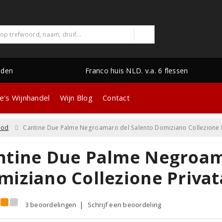
nden
Franco huis NLD. v.a. 6 flessen
e's Wijnhandel
Wijn Blog
Contact
ood
Cantine Due Palme Negroamaro del Salento Domiziano Collezione 
ntine Due Palme Negroam
miziano Collezione Privat
3 beoordelingen
Schrijf een beoordeling