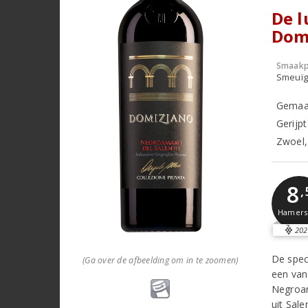
De l
Dom
Smaakp
Smeuïg,
Gemaak
Gerijpt
Zwoel,
8
,
Hamer
202
De speci
(Ga over de afbeelding om in te zoomen)
een van
Negroam
uit Sale