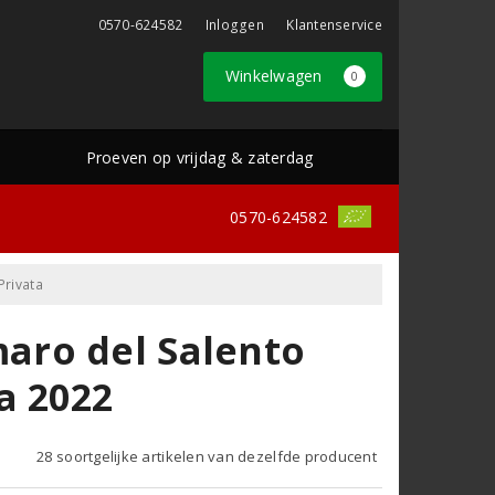
0570-624582
Inloggen
Klantenservice
Winkelwagen
0
Proeven op vrijdag & zaterdag
0570-624582
Privata
aro del Salento
a 2022
28 soortgelijke artikelen van dezelfde producent