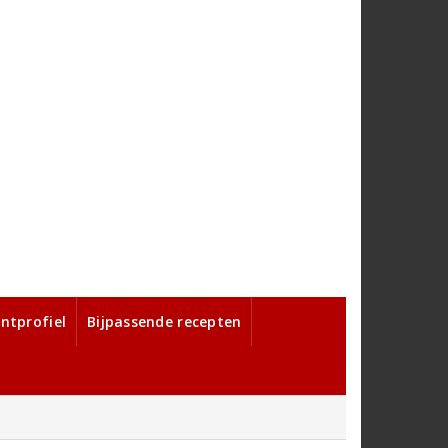
ntprofiel
Bijpassende recepten