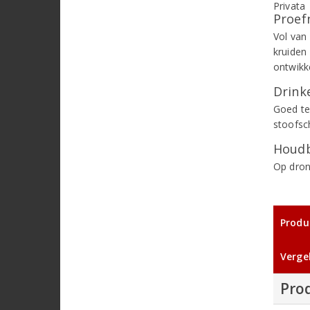
Proef
Vol van 
kruiden
ontwikk
Drinke
Goed te
stoofsc
Houdb
Op dron
Produ
Vergel
Pro