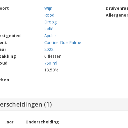
oort
Wijn
Druivenra
Rood
Allergene
Droog
Italië
mstgebied
Apulië
ent
Cantine Due Palme
aar
2022
pakking
6 flessen
houd
750 ml
l
13,50%
rken
erscheidingen (1)
Jaar
Onderscheiding