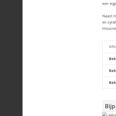
een eig
Naast m
en syra
mousser
Inf
Bek
Bek
Bek
Bijp