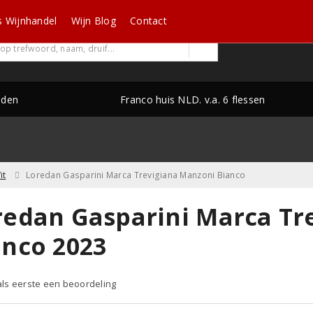
s Wijnhandel
Wijn Blog
Contact
nden
Franco huis NLD. v.a. 6 flessen
it
Loredan Gasparini Marca Trevigiana Manzoni Bianco
redan Gasparini Marca Tr
anco 2023
 als eerste een beoordeling