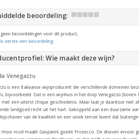
iddelde beoordeling:
n geen beoordelingen voor dit product,
ls eerste een beoordeling
ucentprofiel: Wie maakt deze wijn?
da Venegazzu
zù is een Italiaanse wijnproducent die verschillende domeinen bez
i, bijvoorbeeld. Dat is een wijnhuis in het dorp Venegazzù (boven T
 met een uiterst chique geschiedenis. Maar laat je daardoor niet afs
rende landgoed recht uit het hart. Gekoppeld aan een duurzame aa
 bijschaven van de kwaliteit en een uniek terroir levert dat buiten
 mooi rood maakt Gasparini goede Prosecco. De druiven ervoor gr