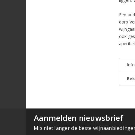
liggen,
Een and
dorp Ve
wijngaa
ook gesp
aperiti
Inf
Bek
Aanmelden nieuwsbrief
Mis niet langer de beste wijnaanbiedinge