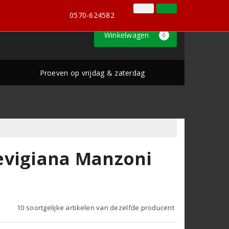
0570-624582
Inloggen
Klantenservice
0570-624582
Winkelwagen
0
Proeven op vrijdag & zaterdag
evigiana Manzoni
10 soortgelijke artikelen van dezelfde producent