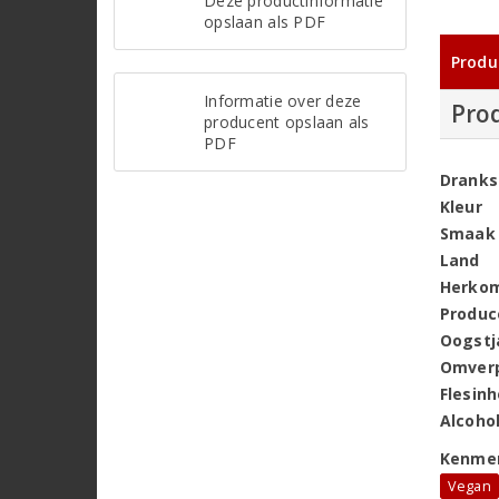
Deze productinformatie
opslaan als PDF
Produ
Informatie over deze
Pro
producent opslaan als
PDF
Dranks
Kleur
Smaak
Land
Herko
Produc
Oogstj
Omver
Flesin
Alcoho
Kenme
Vegan