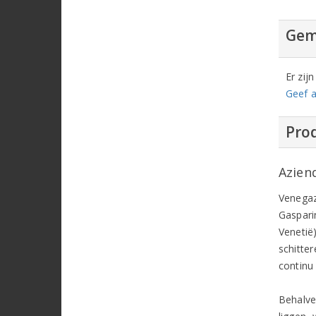
Gem
Er zij
Geef a
Prod
Azien
Venegaz
Gasparin
Venetië)
schitte
continu
Behalve