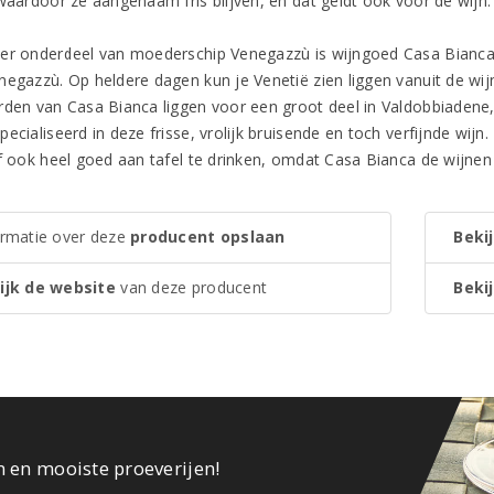
 waardoor ze aangenaam fris blijven, en dat geldt ook voor de wijn.
er onderdeel van moederschip Venegazzù is wijngoed Casa Bianca. He
negazzù. Op heldere dagen kun je Venetië zien liggen vanuit de wijn
rden van Casa Bianca liggen voor een groot deel in Valdobbiadene, 
ecialiseerd in deze frisse, vrolijk bruisende en toch verfijnde wij
ef ook heel goed aan tafel te drinken, omdat Casa Bianca de wijn
ormatie over deze
producent opslaan
Bekij
ijk de website
van deze producent
Bekij
n en mooiste proeverijen!