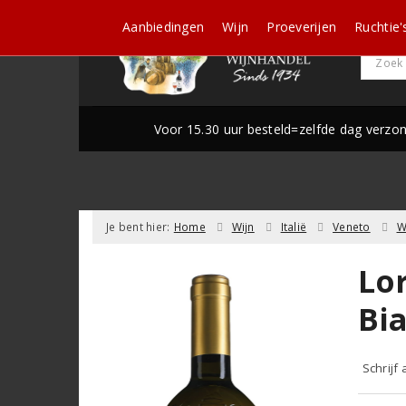
Aanbiedingen
Wijn
Proeverijen
Ruchtie'
Voor 15.30 uur besteld=zelfde dag verzo
Je bent hier:
Home
Wijn
Italië
Veneto
W
Lo
Bi
Schrijf