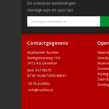
De scherpste aanbiedingen
Handige wijn en spijs tips
Contactgegevens
Open
Wijnhandel Ruchtie
Maand
Brinkgreverweg 134
Dinsda
7413 AG Deventer
Woens
Donder
KvK: 95778675
Vrijdag
BTW: NL867293548B01
Zaterd
0570-624582
Zondag
info@ruchtie.nl