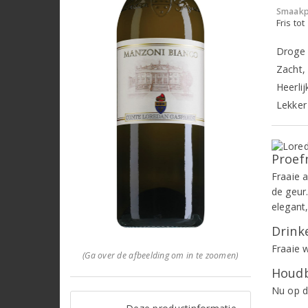
Smaakp
Fris tot
Droge 
Zacht, 
Heerli
Lekker 
Proef
Fraaie a
de geur
elegant
Drinke
Fraaie w
(Ga over de afbeelding om in te zoomen)
Houdb
Nu op d