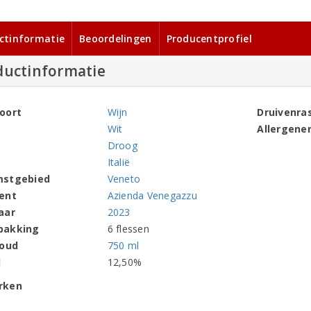
ctinformatie
Beoordelingen
Producentprofiel
ductinformatie
oort
Wijn
Druivenra
Wit
Allergene
Droog
Italië
mstgebied
Veneto
ent
Azienda Venegazzu
aar
2023
pakking
6 flessen
houd
750 ml
l
12,50%
rken