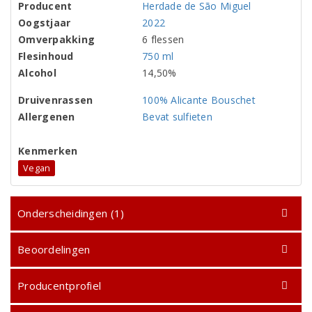
Producent
Herdade de São Miguel
Oogstjaar
2022
Omverpakking
6 flessen
Flesinhoud
750 ml
Alcohol
14,50%
Druivenrassen
100% Alicante Bouschet
Allergenen
Bevat sulfieten
Kenmerken
Vegan
Onderscheidingen (1)
Beoordelingen
Producentprofiel