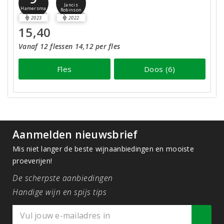
Jancis
Hamersma
Robinson
2023
2022
15,40
Vanaf 12 flessen 14,12 per fles
Fles
Doos (6)
Aanmelden nieuwsbrief
Mis niet langer de beste wijnaanbiedingen en mooiste
proeverijen!
De scherpste aanbiedingen
Handige wijn en spijs tips