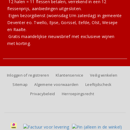
12 halen = 11 flessen betalen, verrekend in een 12
flessenprijs, aanbiedingen uitgesloten.
Eigen bezorgdienst (woensdag t/m zaterdag) in gemeente
Deventer eo. Twello, Epse, Gorssel, Eefde, Olst, Wesepe
en Raalte.
Gratis
maandelijkse nieuwsbrief
met exclusieve wijnen
met korting.
Inloggen of registreren
Klantenservice
Veilig winkelen
Sitemap
Algemene voorwaarden
Leeftijdscheck
Privacybeleid
Herroepingsrecht