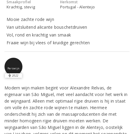
Smaakprofiel
Herkomst
Krachtig, stevig
Portugal - Alentejo
Mooie zachte rode wijn
Van uitsluitend alicante bouschetdruiven
Vol, rond en krachtig van smaak
Fraaie wijn bij vlees of kruidige gerechten
Perswijn
2022
Modern wijn maken begint voor Alexandre Relvas, de
eigenaar van São Miguel, met veel aandacht voor het werk in
de wijngaard. Alleen met optimaal rijpe druiven is hij in staat
om volle én zachte rode wijnen te maken. Hiermee
onderscheidt hij zich van de massaproducenten die met
minder homogeen rijpe druiven moeten werken. De
wijngaarden van São Miguel liggen in de Alentejo, oostelijk
van Lissabon, volgens velen op dit moment het spannendste