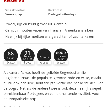
Reserva
Smaakprofiel
Herkomst
Smeuïg, rijk
Portugal - Alentejo
Zwoel, rijp en kruidig rood uit Alentejo
Gerijpt in houten vaten van Frans en Amerikaans eiken
Heerlijk bij rijke mediterrane gerechten of zachte kazen
91
88
GOUD
James
Citadelles
Perswijn
Vinum
Suckling
du Vin
2023
2023
2023
2023
Alexandre Relvas heeft de geliefde Segredosfamilie
uitgebreid. Naast de populaire ‘gewone’ rode en witte, maakt
hij nu ook een luxe, houtgerijpte versie van het beste deel van
de oogst. Net als de andere twee is ook deze heerlijk soepel,
onmiskenbaar Portugees en van uitmuntende kwaliteit voor
de sympathieke prijs.