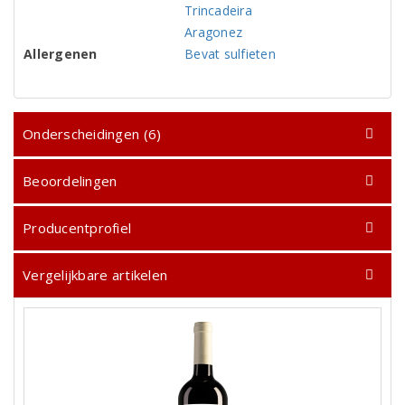
Trincadeira
Aragonez
Allergenen
Bevat sulfieten
Onderscheidingen (6)
Beoordelingen
Producentprofiel
Vergelijkbare artikelen