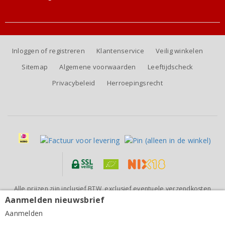
Inloggen of registreren
Klantenservice
Veilig winkelen
Sitemap
Algemene voorwaarden
Leeftijdscheck
Privacybeleid
Herroepingsrecht
Alle prijzen zijn inclusief BTW, exclusief eventuele verzendkosten
(voor orders tot 6 flessen)
Aanmelden nieuwsbrief
Segredos de São Miguel Alentejano Tinto Reserva
2024
Aanmelden
9,65