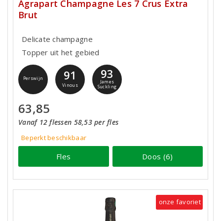
Agrapart Champagne Les 7 Crus Extra
Brut
Delicate champagne
Topper uit het gebied
93
91
Perswijn
James
Vinous
Suckling
63,85
Vanaf 12 flessen 58,53 per fles
Beperkt beschikbaar
Fles
Doos (6)
onze favoriet