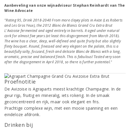
Aanbeveling van onze wijnadviseur Stephan Reinhardt van The
Wine Advocate
"Rating 95, Drink 2018-2040 From more clayey plots in Avize (Les Roberts
and Les Gros Yeux), the 2012 Blanc de Blancs Grand Cru Extra Brut
L'Avizoise fermented and aged entirely in barrels. It aged under natural
cork for almost five years (at least this disgorgement from March 2018).
The wine has a clear, deep, well-defined and quite fruity but also slightly
flinty bouquet. Round, finessed and very elegant on the palate, this is a
beautifully salty, focused, fresh and delicate Blanc de Blancs with a long,
aromatic, precise and balanced finish. This is fabulous! Tasted very soon
after the disgorgement in April 2018, so there is further potential."
Proefnotitie
De Avizoise is Agraparts meest krachtige Champagne. In de
geur rijp, fruitig en mineralig, iets rokerig. In de smaak
geconcentreerd en rijk, maar ook elegant en fris.
Prachtige complexe wijn, met een mooie spanning en een
eindeloze afdronk.
Drinken bij