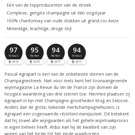
Een van de topproducenten van de streek
Complexe, gerijpte champagne uit één oogstjaar
100% chardonnay van oude stokken uit grand cru Avize
Mineralige, krachtige, droge stijl
97
95
94
94
Vinous
Parker
Parker
Vinous
2019
2018
2017
2017
Pascal Agrapart is een van de onbetwiste sterren van de
Champagnestreek. Niet voor niets kent het toonaangevende
wijnmagazine La Revue du Vin de France zijn domein de
hoogste waardering van drie sterren toe. Hiermee plaatsen zij
Agrapart in lijn met Champagne-grootheden Krug en Selosse.
Anders dan de grote, bekende merkchampagnehuizen, is
Agrapart een zogenaamde
récoltant-manipulant
. Dit betekent
dat hij zowel alle wijngaarden als het gehele wijnmaakproces
in eigen beheer heeft. Aldus kan hij de kwaliteit van zijn
wijnen van het begin tot het einde waarborgen.