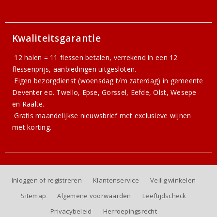
Kwaliteitsgarantie
12 halen = 11 flessen betalen, verrekend in een 12
flessenprijs, aanbiedingen uitgesloten.
Eigen bezorgdienst (woensdag t/m zaterdag) in gemeente
Deventer eo. Twello, Epse, Gorssel, Eefde, Olst, Wesepe
en Raalte.
Gratis
maandelijkse nieuwsbrief
met exclusieve wijnen
met korting.
Inloggen of registreren
Klantenservice
Veilig winkelen
Sitemap
Algemene voorwaarden
Leeftijdscheck
Privacybeleid
Herroepingsrecht