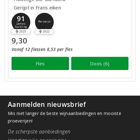
Gerijpt in Frans eiken
91
Perswijn
James
Suckling
2023
2022
9,30
Vanaf 12 flessen 8,53 per fles
Fles
Doos (6)
Aanmelden nieuwsbrief
Mis niet langer de beste wijnaanbiedingen en mooiste
proeverijen!
De scherpste aanbiedingen