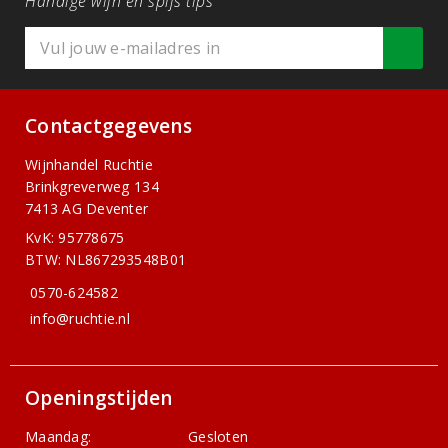
Handige wijn en spijs tips
Contactgegevens
Wijnhandel Ruchtie
Brinkgreverweg 134
7413 AG Deventer
KvK: 95778675
BTW: NL867293548B01
0570-624582
info@ruchtie.nl
Openingstijden
Maandag:
Gesloten