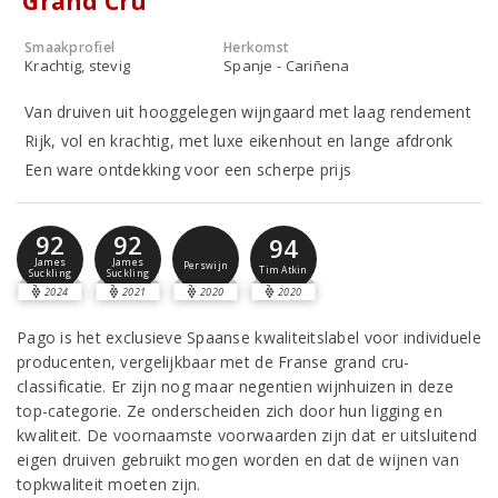
‘Grand Cru’
Smaakprofiel
Herkomst
Krachtig, stevig
Spanje - Cariñena
Van druiven uit hooggelegen wijngaard met laag rendement
Rijk, vol en krachtig, met luxe eikenhout en lange afdronk
Een ware ontdekking voor een scherpe prijs
92
92
94
James
James
Perswijn
Tim Atkin
Suckling
Suckling
2024
2021
2020
2020
Pago is het exclusieve Spaanse kwaliteitslabel voor individuele
producenten, vergelijkbaar met de Franse grand cru-
classificatie. Er zijn nog maar negentien wijnhuizen in deze
top-categorie. Ze onderscheiden zich door hun ligging en
kwaliteit. De voornaamste voorwaarden zijn dat er uitsluitend
eigen druiven gebruikt mogen worden en dat de wijnen van
topkwaliteit moeten zijn.