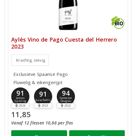
Aylés Vino de Pago Cuesta del Herrero
2023
Krachtig, stevig
Exclusieve Spaanse Pago
Fluwelig & eikengerijpt
91
94
91
James
Cameron
Guía Peñín
Suckling
Douglas
2024
2023
2022
11,85
Vanaf 12 flessen 10,86 per fles