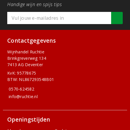
Handige wijn en spijs tips
Contactgegevens
Wijnhandel Ruchtie
Brinkgreverweg 134
7413 AG Deventer
KvK: 95778675
BTW: NL867293548B01
0570-624582
info@ruchtie.nl
Openingstijden