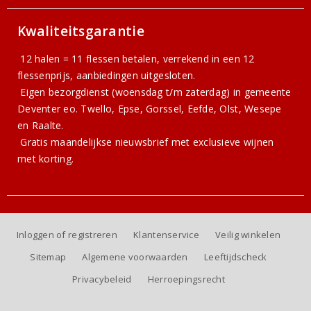
Kwaliteitsgarantie
12 halen = 11 flessen betalen, verrekend in een 12
flessenprijs, aanbiedingen uitgesloten.
Eigen bezorgdienst (woensdag t/m zaterdag) in gemeente
Deventer eo. Twello, Epse, Gorssel, Eefde, Olst, Wesepe
en Raalte.
Gratis
maandelijkse nieuwsbrief
met exclusieve wijnen
met korting.
Inloggen of registreren
Klantenservice
Veilig winkelen
Sitemap
Algemene voorwaarden
Leeftijdscheck
Privacybeleid
Herroepingsrecht