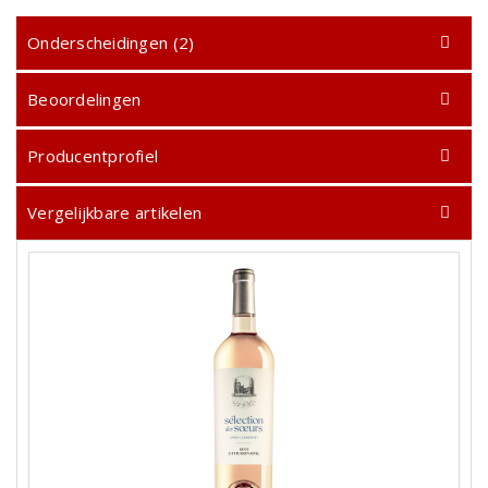
Onderscheidingen (2)
Beoordelingen
Producentprofiel
Vergelijkbare artikelen