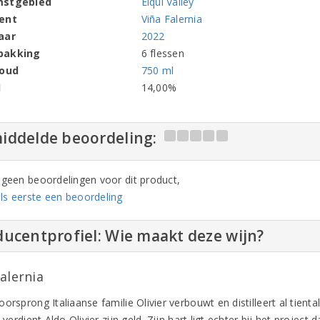
mstgebied
Elqui Valley
ent
Viña Falernia
aar
2022
pakking
6 flessen
houd
750 ml
l
14,00%
iddelde beoordeling:
n geen beoordelingen voor dit product,
ls eerste een beoordeling
ucentprofiel: Wie maakt deze wijn?
alernia
orsprong Italiaanse familie Olivier verbouwt en distilleert al tiental
o verdient Aldo Olivier zijn geld. Zijn hart ligt echter bij het project d