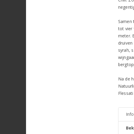
negenti
Samen t
tot vie
meter. 
druiven
syrah, 
wijngaa
bergtop
Na de h
Natuurli
Flessati
Inf
Bek