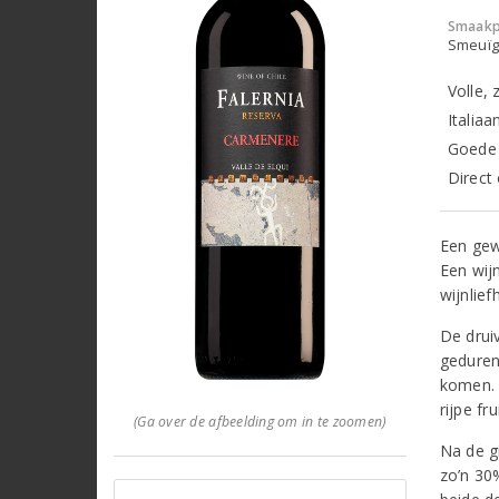
Smaakp
Smeuïg,
Volle, 
Italiaa
Goede 
Direct 
Een gew
Een wij
wijnlief
De drui
gedurend
komen. 
rijpe fr
(Ga over de afbeelding om in te zoomen)
Na de g
zo’n 30