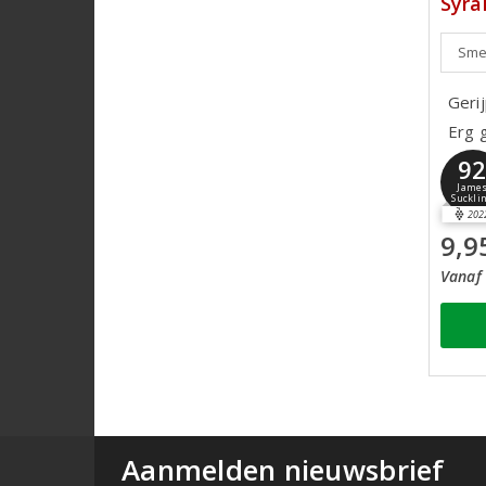
Syra
Smeu
Gerij
Erg 
9
Jame
Suckli
202
9,9
Vanaf 
Aanmelden nieuwsbrief