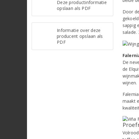
beide de
Deze productinformatie
opslaan als PDF
Door de
gekoeld 
sappig 
Informatie over deze
salade.
producent opslaan als
PDF
Falerni
De neven
de Elqui
wijnmak
wijnen.
Falerni
maakt e
kwalitei
Proef
Volrood