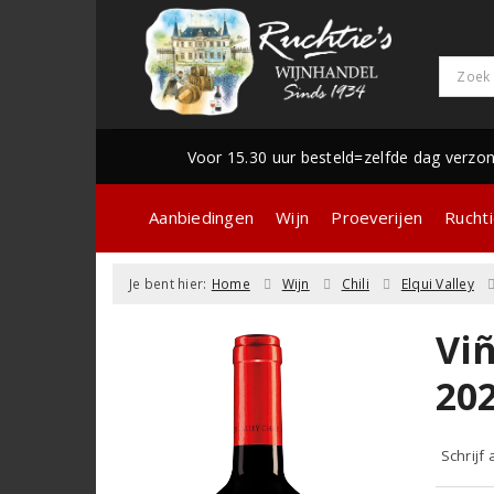
Voor 15.30 uur besteld=zelfde dag verzo
Aanbiedingen
Wijn
Proeverijen
Ruchti
Je bent hier:
Home
Wijn
Chili
Elqui Valley
Vi
20
Schrijf