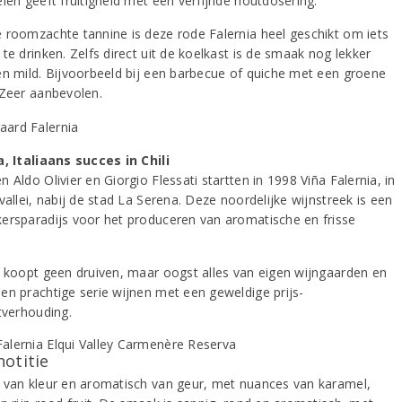
len geeft fruitigheid met een verfijnde houtdosering.
 roomzachte tannine is deze rode Falernia heel geschikt om iets
te drinken. Zelfs direct uit de koelkast is de smaak nog lekker
en mild. Bijvoorbeeld bij een barbecue of quiche met een groene
 Zeer aanbevolen.
a, Italiaans succes in Chili
 Aldo Olivier en Giorgio Flessati startten in 1998 Viña Falernia, in
vallei, nabij de stad La Serena. Deze noordelijke wijnstreek is een
ersparadijs voor het produceren van aromatische en frisse
a koopt geen druiven, maar oogst alles van eigen wijngaarden en
en prachtige serie wijnen met een geweldige prijs-
tverhouding.
notitie
 van kleur en aromatisch van geur, met nuances van karamel,