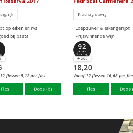
h Reserva 2017
Pedriscal Carmenère 
ïg, rijk
Krachtig, stevig
pt op eiken en rvs
Loepzuiver & eikengerijpt
goed bij pasta
Prijswinnende wijn
2
92
s
James
ng
Suckling
2
2020
5
18,20
12 flessen 9,12 per fles
Vanaf 12 flessen 16,68 per fle
Fles
Doos (6)
Fles
Doos 