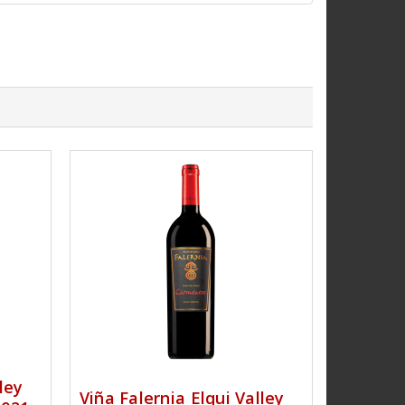
ley
Viña Falernia Elqui Valley