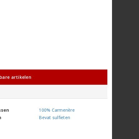
kbare artikelen
ssen
100% Carmenère
n
Bevat sulfieten