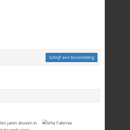
Schrijf een beoordeling
len jaren druiven in
at hij eind jaren