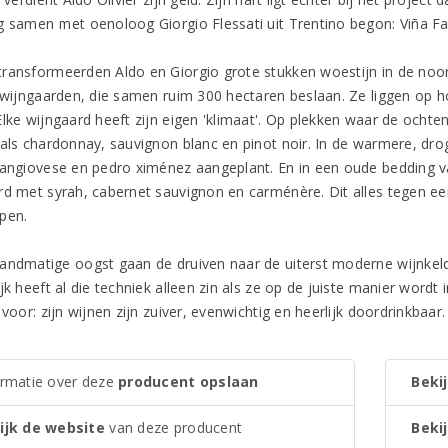
g samen met oenoloog Giorgio Flessati uit Trentino begon: Viña Fal
ransformeerden Aldo en Giorgio grote stukken woestijn in de noord
r wijngaarden, die samen ruim 300 hectaren beslaan. Ze liggen op h
Elke wijngaard heeft zijn eigen 'klimaat'. Op plekken waar de ochte
 als chardonnay, sauvignon blanc en pinot noir. In de warmere, dr
sangiovese en pedro ximénez aangeplant. En in een oude bedding van
rd met syrah, cabernet sauvignon en carménère. Dit alles tegen ee
pen.
andmatige oogst gaan de druiven naar de uiterst moderne wijnkelde
jk heeft al die techniek alleen zin als ze op de juiste manier word
 voor: zijn wijnen zijn zuiver, evenwichtig en heerlijk doordrinkbaar.
ormatie over deze
producent opslaan
Bekij
ijk de website
van deze producent
Bekij