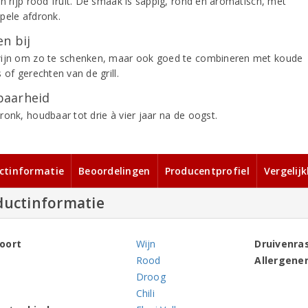
en rijp rood fruit. De smaak is sappig, rond en aromatisch, met
pele afdronk.
n bij
ijn om zo te schenken, maar ook goed te combineren met koude
 of gerechten van de grill.
aarheid
ronk, houdbaar tot drie à vier jaar na de oogst.
ctinformatie
Beoordelingen
Producentprofiel
Vergelij
ductinformatie
oort
Wijn
Druivenra
Rood
Allergene
Droog
Chili