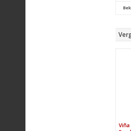
Bek
Verg
Viña