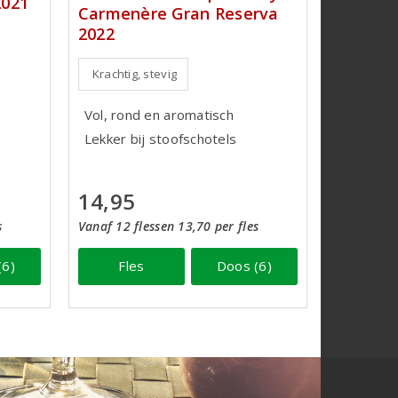
2021
Carmenère Gran Reserva
2022
Krachtig, stevig
Vol, rond en aromatisch
Lekker bij stoofschotels
14,95
s
Vanaf 12 flessen 13,70 per fles
(6)
Fles
Doos (6)