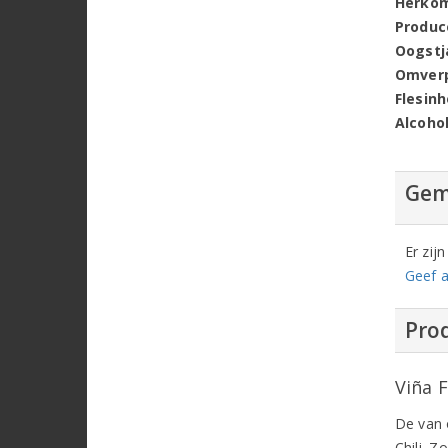
Herko
Produc
Oogstj
Omver
Flesin
Alcoho
Gem
Er zij
Geef a
Prod
Viña F
De van o
Chili. Z