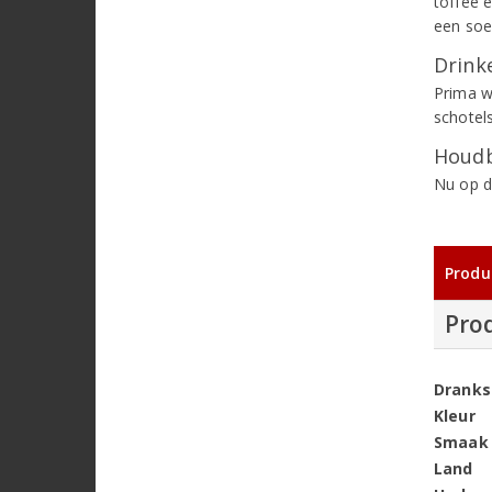
toffee 
een soe
Drinke
Prima w
schotels
Houdb
Nu op d
Produ
Pro
Dranks
Kleur
Smaak
Land