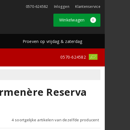
0570-624582
Inloggen
Klantenservice
Winkelwagen
0
Proeven op vrijdag & zaterdag
0570-624582
Carmenère Reserva
4 soortgelijke artikelen van dezelfde producent