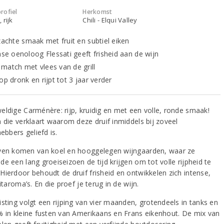
rofiel
Herkomst
 rijk
Chili - Elqui Valley
zachte smaak met fruit en subtiel eiken
nse oenoloog Flessati geeft frisheid aan de wijn
match met vlees van de grill
op dronk en rijpt tot 3 jaar verder
eldige Carménère: rijp, kruidig en met een volle, ronde smaak!
n die verklaart waarom deze druif inmiddels bij zoveel
hebbers geliefd is.
ven komen van koel en hooggelegen wijngaarden, waar ze
e een lang groeiseizoen de tijd krijgen om tot volle rijpheid te
Hierdoor behoudt de druif frisheid en ontwikkelen zich intense,
uitaroma’s. En die proef je terug in de wijn.
isting volgt een rijping van vier maanden, grotendeels in tanks en
% in kleine fusten van Amerikaans en Frans eikenhout. De mix van