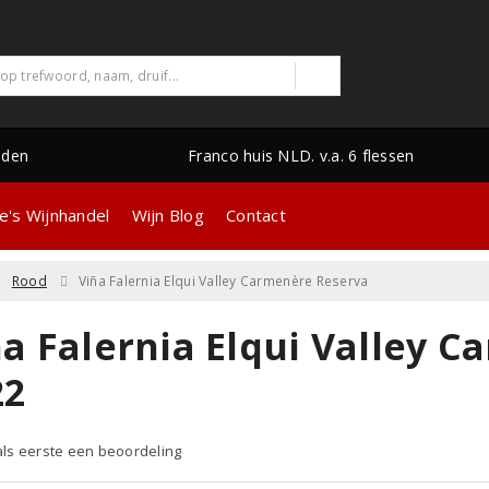
nden
Franco huis NLD. v.a. 6 flessen
e's Wijnhandel
Wijn Blog
Contact
Rood
Viña Falernia Elqui Valley Carmenère Reserva
ña Falernia Elqui Valley 
22
 als eerste een beoordeling