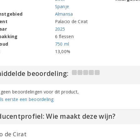
Spanje
mstgebied
Almansa
ent
Palacio de Cirat
aar
2025
pakking
6 flessen
houd
750 ml
l
13,00%
iddelde beoordeling:
n geen beoordelingen voor dit product,
ls eerste een beoordeling
ucentprofiel: Wie maakt deze wijn?
o de Cirat