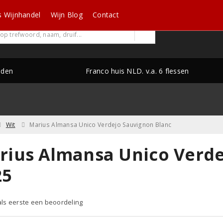
s Wijnhandel
Wijn Blog
Contact
nden
Franco huis NLD. v.a. 6 flessen
Wit
Marius Almansa Unico Verdejo Sauvignon Blanc
rius Almansa Unico Verde
25
 als eerste een beoordeling