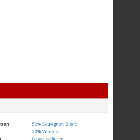
ssen
50% Sauvignon Blanc
50% Verdejo
n
Bevat sulfieten