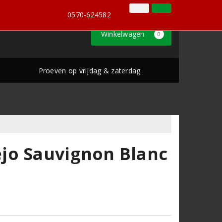
0570-624582
Inloggen
Klantenservice
0570-624582
Winkelwagen
0
Proeven op vrijdag & zaterdag
jo Sauvignon Blanc