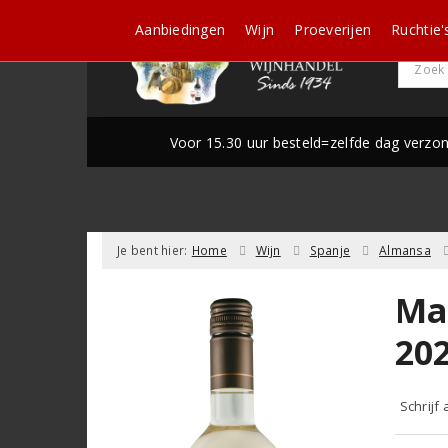
Aanbiedingen
Wijn
Proeverijen
Ruchtie'
Voor 15.30 uur besteld=zelfde dag verzo
Je bent hier:
Home
Wijn
Spanje
Almansa
Ma
20
Schrijf