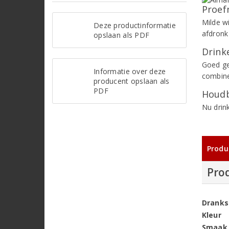
Proef
Milde w
Deze productinformatie
afdronk 
opslaan als PDF
Drinke
Goed ge
Informatie over deze
combine
producent opslaan als
PDF
Houdb
Nu drin
Produ
Pro
Dranks
Kleur
Smaak