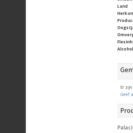
Land
Herko
Produc
Oogstj
Omver
Flesin
Alcoho
Gem
Er zij
Geef a
Prod
Palaci