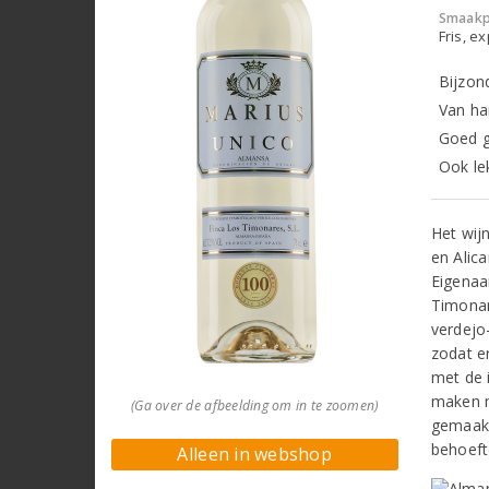
Smaakp
Fris, e
Bijzond
Van ha
Goed g
Ook le
Het wij
en Alic
Eigenaa
Timonar
verdejo
zodat er
met de 
maken me
(Ga over de afbeelding om in te zoomen)
gemaakt
behoeft
Alleen in webshop