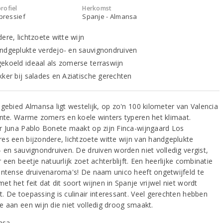
rofiel
Herkomst
xpressief
Spanje - Almansa
ere, lichtzoete witte wijn
ndgeplukte verdejo- en sauvignondruiven
ekoeld ideaal als zomerse terraswijn
kker bij salades en Aziatische gerechten
ngebied Almansa ligt westelijk, op zo'n 100 kilometer van Valencia
ante. Warme zomers en koele winters typeren het klimaat.
r Juna Pablo Bonete maakt op zijn Finca-wijngaard Los
es een bijzondere, lichtzoete witte wijn van handgeplukte
- en sauvignondruiven. De druiven worden niet volledig vergist,
 een beetje natuurlijk zoet achterblijft. Een heerlijke combinatie
intense druivenaroma's! De naam unico heeft ongetwijfeld te
t het feit dat dit soort wijnen in Spanje vrijwel niet wordt
. De toepassing is culinair interessant. Veel gerechten hebben
e aan een wijn die niet volledig droog smaakt.