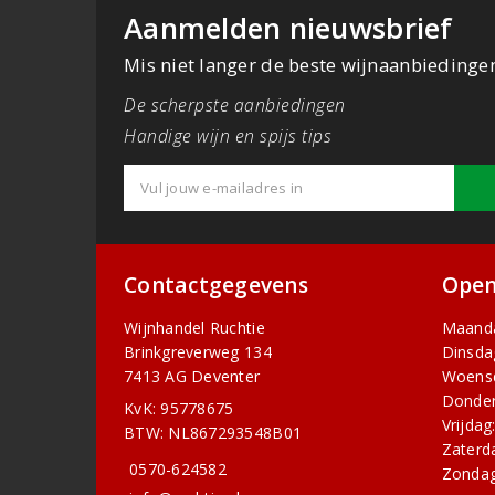
Aanmelden nieuwsbrief
Mis niet langer de beste wijnaanbiedinge
De scherpste aanbiedingen
Handige wijn en spijs tips
Contactgegevens
Open
Wijnhandel Ruchtie
Maand
Brinkgreverweg 134
Dinsda
7413 AG Deventer
Woens
Donder
KvK: 95778675
Vrijdag
BTW: NL867293548B01
Zaterd
0570-624582
Zondag