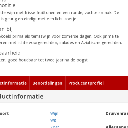
notitie
itte wijn met frisse fruittonen en een ronde, zachte smaak. De
is geurig en eindigt met een licht zoetje.
n bij
koeld prima als terraswijn voor zomerse dagen. Ook prima te
ren met lichte voorgerechten, salades en Aziatische gerechten.
aarheid
ken, goed houdbaar tot twee jaar na de oogst.
ctinformatie
Beoordelingen
Producentprofiel
ductinformatie
oort
Wijn
Druivenra
Wit
Zoet
Allergene