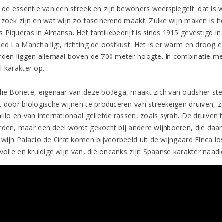
e de essentie van een streek en zijn bewoners weerspiegelt: dat is 
 zoek zijn en wat wijn zo fascinerend maakt. Zulke wijn maken is h
 Piqueras in Almansa. Het familiebedrijf is sinds 1915 gevestigd in
ied La Mancha ligt, richting de oostkust. Het is er warm en droog e
rden liggen allemaal boven de 700 meter hoogte. In combinatie me
l karakter op.
lie Bonete, eigenaar van deze bodega, maakt zich van oudsher st
t door biologische wijnen te produceren van streekeigen druiven, z
llo en van internationaal geliefde rassen, zoals syrah. De druiven 
rden, maar een deel wordt gekocht bij andere wijnboeren, die daa
 wijn Palacio de Cirat komen bijvoorbeeld uit de wijngaard Finca 
volle en kruidige wijn van, die ondanks zijn Spaanse karakter naadl