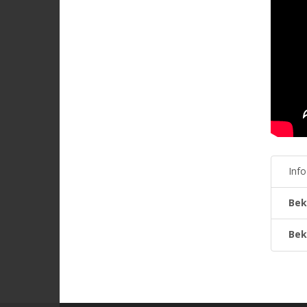
Inf
Bek
Bek