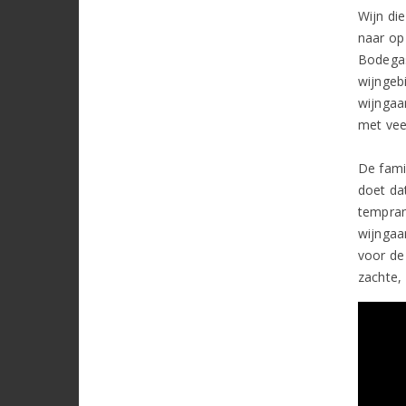
Wijn di
naar op
Bodegas
wijngeb
wijngaa
met vee
De fami
doet da
temprani
wijngaa
voor de
zachte, 