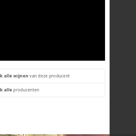
k alle wijnen
van deze producent
k alle
producenten