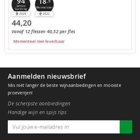
94
18
,5
James
Weinwisser
Suckling
2024
2022
44,20
Vanaf 12 flessen 40,52 per fles
Momenteel niet leverbaar
Aanmelden nieuwsbrief
Mis niet langer de beste wijnaanbiedingen en mooiste
proeverijen!
De scherpste aanbiedingen
Handige wijn en spijs tips