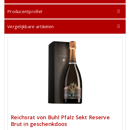
Producentprofiel
Vergelijkbare artikelen
Reichsrat von Buhl Pfalz Sekt Reserve
Brut in geschenkdoos