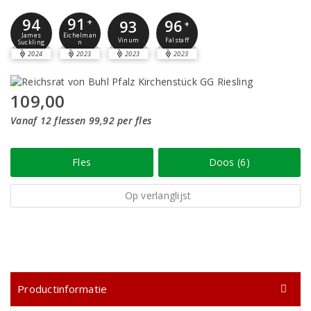
91
94
96
+
93
+
Eichelman
James
Falstaff
Vinum
n
Suckling
2024
2023
2023
2023
109,00
Vanaf 12 flessen 99,92 per fles
Fles
Doos (6)
Op verlanglijst
Productinformatie