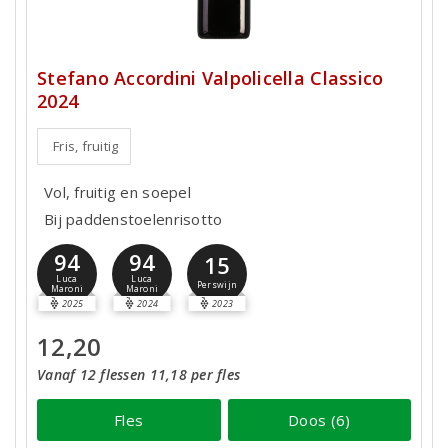
Stefano Accordini Valpolicella Classico
2024
Fris, fruitig
Vol, fruitig en soepel
Bij paddenstoelenrisotto
94
94
15
Luca
Luca
Perswijn
Maroni
Maroni
2025
2024
2023
12,20
Vanaf 12 flessen 11,18 per fles
Fles
Doos (6)