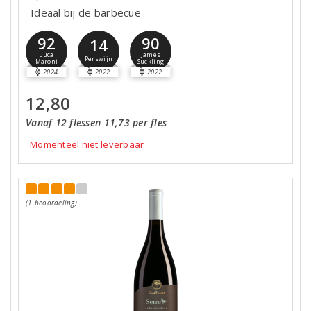
Ideaal bij de barbecue
92
90
14
Luca
James
Perswijn
Maroni
Suckling
2024
2022
2022
12,80
Vanaf 12 flessen 11,73 per fles
Momenteel niet leverbaar
(1 beoordeling)