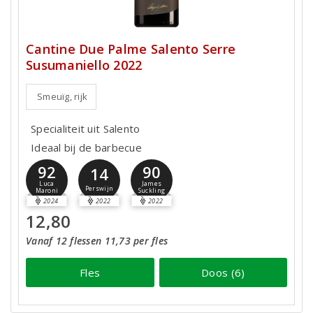
Cantine Due Palme Salento Serre
Susumaniello 2022
Smeuïg, rijk
Specialiteit uit Salento
Ideaal bij de barbecue
92
90
14
Luca
James
Perswijn
Maroni
Suckling
2024
2022
2022
12,80
Vanaf 12 flessen 11,73 per fles
Fles
Doos (6)