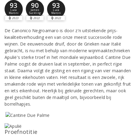
93
90
93
Luca
James
Luca
Maroni
Suckling
Maroni
2023
2022
2022
De Canonico Negroamaro is door z'n uitstekende prijs-
kwaliteitverhouding een van onze meest succesvolle rode
wijnen. De eeuwenoude druif, door de Grieken naar Italië
gebracht, is nu met behulp van moderne wijnmaaktechnieken
Apulië's sterke troef in het mondiale wijnaanbod. Cantine Due
Palme oogst de druiven laat in september, in perfect rijpe
staat. Daarna volgt de gisting en een rijping van vier maanden
in kleine eikehouten vaten. Het resultaat is een zwoele, rijk
smakende rode wijn met verleidelijke tonen van gekonfijt fruit
en iets eikenhout. Heerlijk bij gekruide gerechten, maar ook
geel geschikt buiten de maaltijd om, bijvoorbeeld bij
borrelhapjes.
Proefnotitie