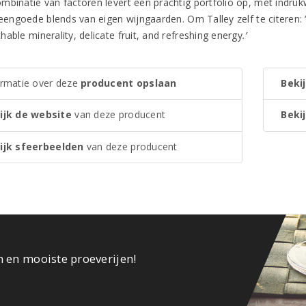
mbinatie van factoren levert een prachtig portfolio op, met indruk
teengoede blends van eigen wijngaarden. Om Talley zelf te citeren: ‘
able minerality, delicate fruit, and refreshing energy
.’
ormatie over deze
producent opslaan
Bekij
ijk de website
van deze producent
Bekij
ijk sfeerbeelden
van deze producent
n en mooiste proeverijen!