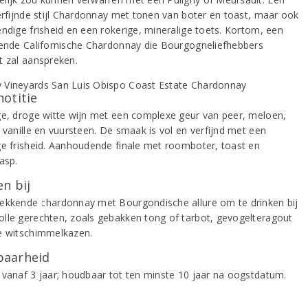
verfijnde stijl Chardonnay met tonen van boter en toast, maar ook
endige frisheid en een rokerige, mineralige toets. Kortom, een
rende Californische Chardonnay die Bourgogneliefhebbers
t zal aanspreken.
notitie
ge, droge witte wijn met een complexe geur van peer, meloen,
 vanille en vuursteen. De smaak is vol en verfijnd met een
ge frisheid. Aanhoudende finale met roomboter, toast en
asp.
n bij
ekkende chardonnay met Bourgondische allure om te drinken bij
lle gerechten, zoals gebakken tong of tarbot, gevogelteragout
e witschimmelkazen.
aarheid
 vanaf 3 jaar; houdbaar tot ten minste 10 jaar na oogstdatum.