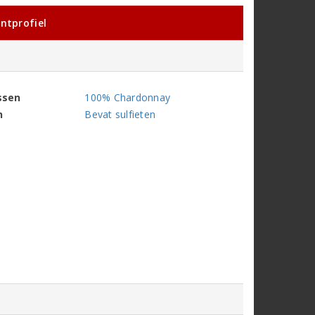
ntprofiel
ssen
100% Chardonnay
n
Bevat sulfieten