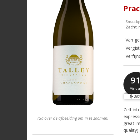
Prac
Smaakp
Zacht, r
Van ge
Vergis
Verfij
9
Vinou
202
Zelf int
expressi
(Ga over de afbeelding om in te zoomen)
great in
quality) 