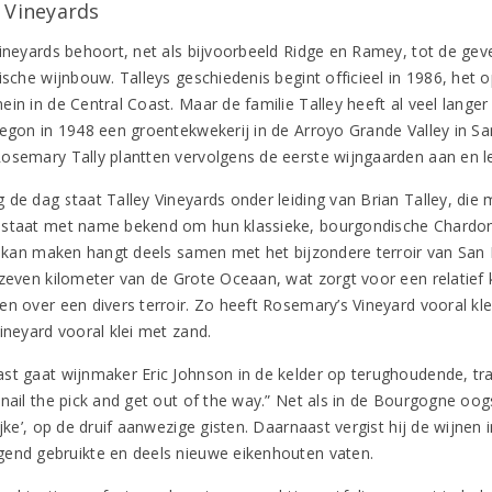
y Vineyards
Vineyards behoort, net als bijvoorbeeld Ridge en Ramey, tot de gev
ische wijnbouw. Talleys geschiedenis begint officieel in 1986, het o
in in de Central Coast. Maar de familie Talley heeft al veel langer 
begon in 1948 een groentekwekerij in de Arroyo Grande Valley in S
osemary Tally plantten vervolgens de eerste wijngaarden aan en le
 de dag staat Talley Vineyards onder leiding van Brian Talley, die
staat met name bekend om hun klassieke, bourgondische Chardonna
jl kan maken hangt deels samen met het bijzondere terroir van San
 zeven kilometer van de Grote Oceaan, wat zorgt voor een relatief 
en over een divers terroir. Zo heeft Rosemary’s Vineyard vooral kle
ineyard vooral klei met zand.
st gaat wijnmaker Eric Johnson in de kelder op terughoudende, tradi
 nail the pick and get out of the way.” Net als in de Bourgogne oog
ijke’, op de druif aanwezige gisten. Daarnaast vergist hij de wijnen 
end gebruikte en deels nieuwe eikenhouten vaten.