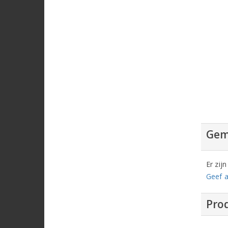
Gem
Er zij
Geef a
Prod