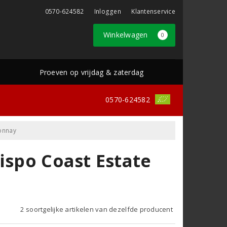
0570-624582
Inloggen
Klantenservice
Winkelwagen
0
Proeven op vrijdag & zaterdag
0570-624582
donnay
ispo Coast Estate
2 soortgelijke artikelen van dezelfde producent