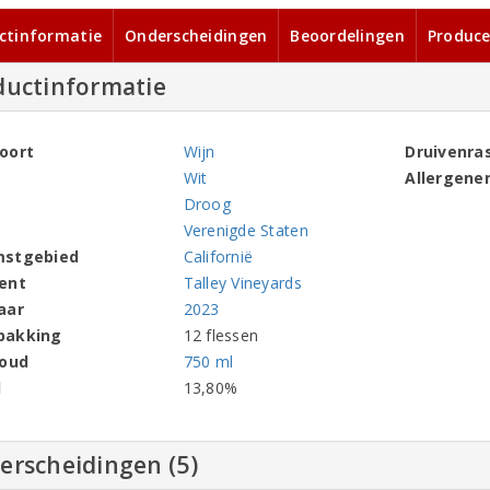
ctinformatie
Onderscheidingen
Beoordelingen
Produce
ductinformatie
oort
Wijn
Druivenra
Wit
Allergene
Droog
Verenigde Staten
mstgebied
Californië
ent
Talley Vineyards
aar
2023
pakking
12 flessen
houd
750 ml
l
13,80%
erscheidingen (5)