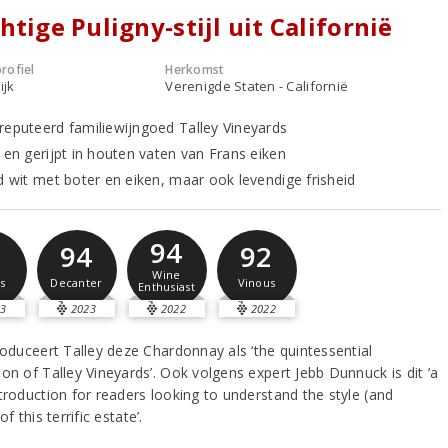
htige Puligny-stijl uit Californië
rofiel
Herkomst
ijk
Verenigde Staten - Californië
reputeerd familiewijngoed Talley Vineyards
t en gerijpt in houten vaten van Frans eiken
nd wit met boter en eiken, maar ook levendige frisheid
94
1
94
92
Wine
s
Decanter
Vinous
Enthusiast
3
2023
2022
2022
roduceert Talley deze Chardonnay als ‘the quintessential
on of Talley Vineyards’. Ook volgens expert Jebb Dunnuck is dit ‘a
troduction for readers looking to understand the style (and
of this terrific estate’.