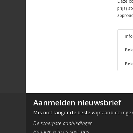
Deze co
prijs) s
approach
Inf
Bek
Bek
Aanmelden nieuwsbrief
Mis niet langer de beste wijnaanbiedinge
De scherpste aanbiedingen
Handige wijn en spijs tips