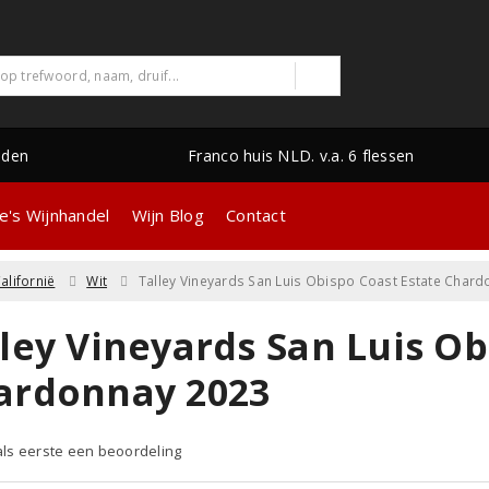
nden
Franco huis NLD. v.a. 6 flessen
e's Wijnhandel
Wijn Blog
Contact
alifornië
Wit
Talley Vineyards San Luis Obispo Coast Estate Char
ley Vineyards San Luis Ob
ardonnay 2023
 als eerste een beoordeling