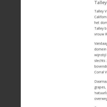
Talle
Talley 
Californ
het dome
Talley 
vrouw R
Vandaag
domein 
wijnsti
slechts
bovendi
Corral V
Daarnaa
grapes,
‘natuurl
overweg