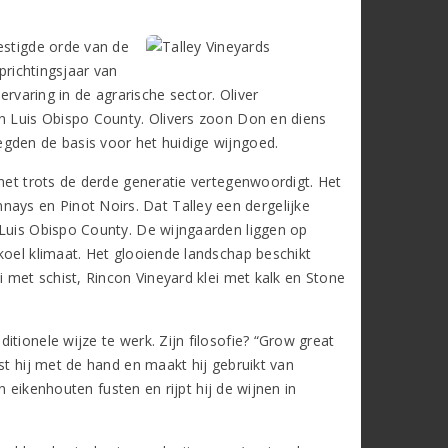
estigde orde van de
prichtingsjaar van
ervaring in de agrarische sector. Oliver
an Luis Obispo County. Olivers zoon Don en diens
gden de basis voor het huidige wijngoed.
 met trots de derde generatie vertegenwoordigt. Het
ys en Pinot Noirs. Dat Talley een dergelijke
 Luis Obispo County. De wijngaarden liggen op
koel klimaat. Het glooiende landschap beschikt
i met schist, Rincon Vineyard klei met kalk en Stone
tionele wijze te werk. Zijn filosofie? “Grow great
st hij met de hand en maakt hij gebruikt van
in eikenhouten fusten en rijpt hij de wijnen in