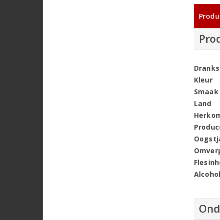
Produ
Pro
Dranks
Kleur
Smaak
Land
Herko
Produc
Oogstj
Omver
Flesin
Alcoho
Ond