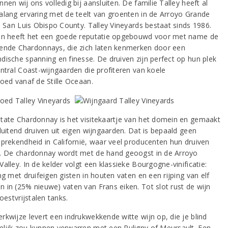
nen wij ons volledig bij aansluiten. De familie Talley heeft al
alang ervaring met de teelt van groenten in de Arroyo Grande
in San Luis Obispo County. Talley Vineyards bestaat sinds 1986.
en heeft het een goede reputatie opgebouwd voor met name de
ende Chardonnays, die zich laten kenmerken door een
dische spanning en finesse. De druiven zijn perfect op hun plek
entral Coast-wijngaarden die profiteren van koele
loed vanaf de Stille Oceaan.
tate Chardonnay is het visitekaartje van het domein en gemaakt
luitend druiven uit eigen wijngaarden. Dat is bepaald geen
sprekendheid in Californië, waar veel producenten hun druiven
. De chardonnay wordt met de hand geoogst in de Arroyo
alley. In de kelder volgt een klassieke Bourgogne-vinificatie:
ng met druifeigen gisten in houten vaten en een rijping van elf
 in (25% nieuwe) vaten van Frans eiken. Tot slot rust de wijn
roestvrijstalen tanks.
rkwijze levert een indrukwekkende witte wijn op, die je blind
lijk zou kunnen verwarren met een Puligny of Meursault. Een