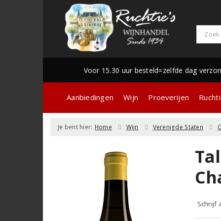
Voor 15.30 uur besteld=zelfde dag verzo
Aanbiedingen
Wijn
Proeverijen
Ruchti
Je bent hier:
Home
Wijn
Verenigde Staten
C
Tal
Ch
Schrijf