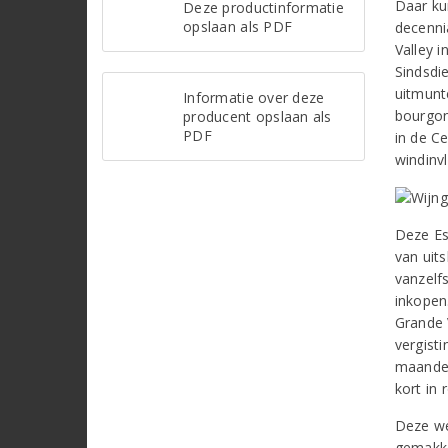
Daar kun
Deze productinformatie
opslaan als PDF
decenni
Valley 
Sindsdi
uitmunt
Informatie over deze
bourgon
producent opslaan als
PDF
in de C
windinv
Deze Es
van uits
vanzelf
inkopen
Grande V
vergisti
maanden
kort in 
Deze we
gemakke