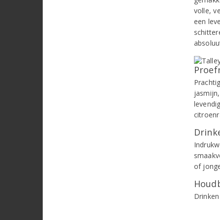
volle, 
een lev
schitte
absoluu
Proef
Prachti
jasmijn,
levendi
citroenr
Drinke
Indrukw
smaakvo
of jong
Houdb
Drinken