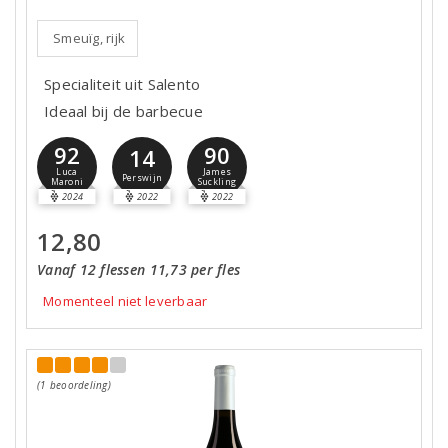
Smeuïg, rijk
Specialiteit uit Salento
Ideaal bij de barbecue
92
90
14
Luca
James
Perswijn
Maroni
Suckling
2024
2022
2022
12,80
Vanaf 12 flessen 11,73 per fles
Momenteel niet leverbaar
(1 beoordeling)