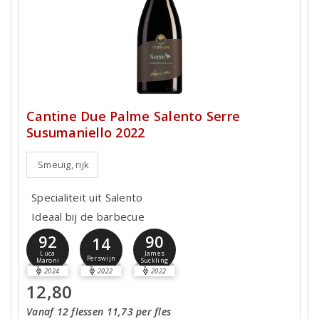
Cantine Due Palme Salento Serre
Susumaniello 2022
Smeuïg, rijk
Specialiteit uit Salento
Ideaal bij de barbecue
92
90
14
Luca
James
Perswijn
Maroni
Suckling
2024
2022
2022
12,80
Vanaf 12 flessen 11,73 per fles