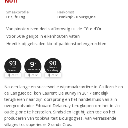
Noir
Smaakprofiel
Herkomst
Fris, fruitig
Frankrijk - Bourgogne
Van pinotdruiven deels afkomstig uit de Côte d’Or
Voor 50% gerijpt in eikenhouten vaten
Heerlijk bij gebraden kip of paddenstoelengerechten
93
90
9
-
Luca
James
Hamersma
Maroni
Suckling
2023
2022
2022
Na een lange en succesvolle wijnmaakcarrière in Californië en
de Languedoc, kon Laurent Delaunay in 2017 eindelijk
terugkeren naar zijn oorsprong en het handelshuis van zijn
overgrootvader Edouard Delaunay terugkopen om het in z’n
oude glorie te herstellen. Sindsdien legt hij zich toe op het
produceren van topkwaliteit Bourgognes, van verrassende
villages tot superieure Grands Crus.