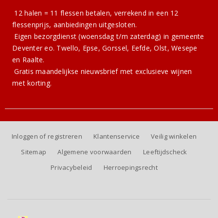
12 halen = 11 flessen betalen, verrekend in een 12
flessenprijs, aanbiedingen uitgesloten.
Eigen bezorgdienst (woensdag t/m zaterdag) in gemeente
Deventer eo. Twello, Epse, Gorssel, Eefde, Olst, Wesepe
en Raalte.
Gratis
maandelijkse nieuwsbrief
met exclusieve wijnen
met korting.
Inloggen of registreren
Klantenservice
Veilig winkelen
Sitemap
Algemene voorwaarden
Leeftijdscheck
Privacybeleid
Herroepingsrecht