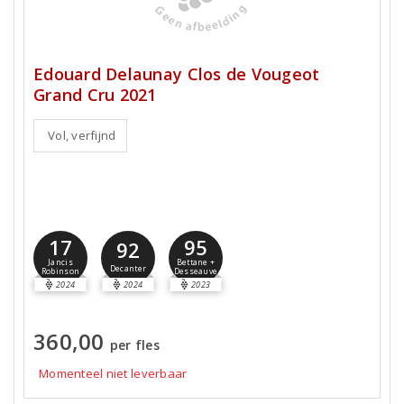
Edouard Delaunay Clos de Vougeot
Grand Cru 2021
Vol, verfijnd
17
95
92
Jancis
Bettane +
Decanter
Robinson
Desseauve
2024
2024
2023
360,00
per fles
Momenteel niet leverbaar