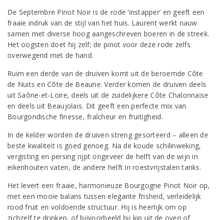
De Septembre Pinot Noir is de rode ‘instapper’ en geeft een
fraaie indruk van de stijl van het huis. Laurent werkt nauw
samen met diverse hoog aangeschreven boeren in de streek.
Het oogsten doet hij zelf; de pinot voor deze rode zelfs
overwegend met de hand.
Ruim een derde van de druiven komt uit de beroemde Côte
de Nuits en Côte de Beaune. Verder komen de druiven deels
uit Saône-et-Loire, deels uit de zuidelijkere Côte Chalonnaise
en deels uit Beaujolais. Dit geeft een perfecte mix van
Bourgondische finesse, fraîcheur en fruitigheid.
In de kelder worden de druiven streng gesorteerd – alleen de
beste kwaliteit is goed genoeg. Na de koude schilinweking,
vergisting en persing rijpt ongeveer de helft van de wijn in
eikenhouten vaten, de andere helft in roestvrijstalen tanks.
Het levert een fraaie, harmonieuze Bourgogne Pinot Noir op,
met een mooie balans tussen elegante frisheid, verleidelijk
rood fruit en voldoende structuur. Hij is heerlijk om op
zichzelf te drinken, of bijvoorbeeld bij kip uit de oven of