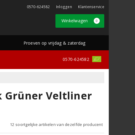
0570-624582
Inloggen
Klantenservice
Winkelwagen
0
Proeven op vrijdag & zaterdag
0570-624582
 Grüner Veltliner
12 soortgelijke artikelen van dezelfde producent