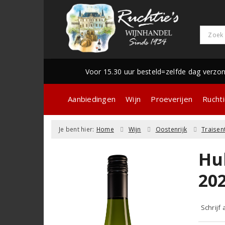
Voor 15.30 uur besteld=zelfde dag verzo
Aanbiedingen
Wijn
Proeverijen
Ruchti
Je bent hier:
Home
Wijn
Oostenrijk
Traisen
Hu
20
Schrijf