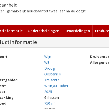
aarheid
ken, gemakkelijk houdbaar tot twee jaar na de oogst.
ctinformatie
Onderscheidingen
Beoordelingen
Produce
ductinformatie
oort
Wijn
Druivenra
Wit
Allergene
Droog
Oostenrijk
mstgebied
Traisental
ent
Weingut Huber
aar
2025
pakking
6 flessen
houd
750 ml