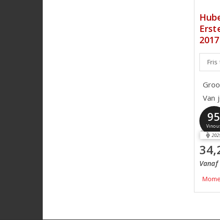
Hube
Erst
2017
Fris
Groo
Van 
9
Vinou
202
34,
Vanaf 
Momen