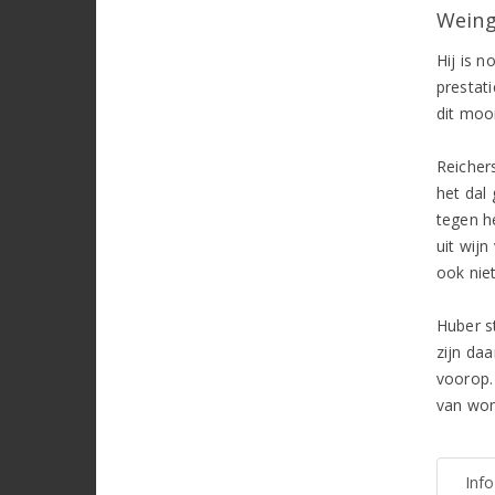
Weing
Hij is n
prestat
dit mooi
Reicher
het dal 
tegen h
uit wijn
ook nie
Huber s
zijn da
voorop. 
van won
Inf