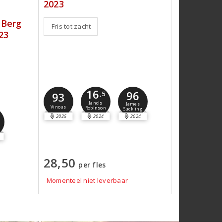
2023
 Berg
Fris tot zacht
23
16
96
93
,5
Jancis
James
Vinous
Robinson
Suckling
2025
2024
2024
28,50
per fles
Momenteel niet leverbaar