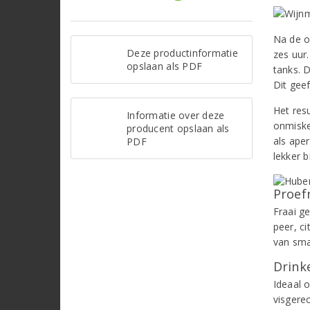
Na de o
Deze productinformatie
zes uur.
opslaan als PDF
tanks. 
Dit geef
Het resu
Informatie over deze
onmisken
producent opslaan als
als aper
PDF
lekker b
Proef
Fraai g
peer, c
van sma
Drinke
Ideaal o
visgerec