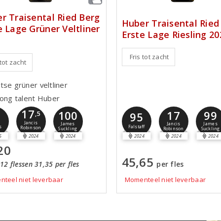
r Traisental Ried Berg
Huber Traisental Ried
e Lage Grüner Veltliner
Erste Lage Riesling 20
Fris tot zacht
 tot zacht
tse grüner veltliner
jong talent Huber
17
100
17
99
5
,5
95
Jancis
James
Jancis
James
s
Falstaff
Robinson
Suckling
Robinson
Suckling
5
2024
2024
2024
2024
2024
20
45,65
12 flessen 31,35 per fles
per fles
teel niet leverbaar
Momenteel niet leverbaar