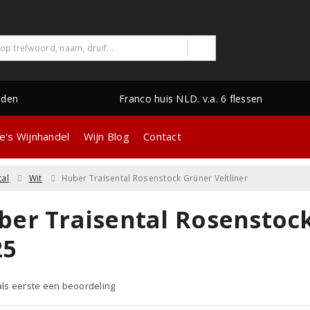
nden
Franco huis NLD. v.a. 6 flessen
e's Wijnhandel
Wijn Blog
Contact
tal
Wit
Huber Traisental Rosenstock Grüner Veltliner
ber Traisental Rosenstock
25
 als eerste een beoordeling