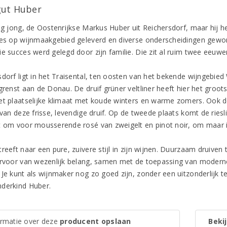
ut Huber
og jong, de Oostenrijkse Markus Huber uit Reichersdorf, maar hij he
ies op wijnmaakgebied geleverd en diverse onderscheidingen gewo
e succes werd gelegd door zijn familie. Die zit al ruim twee eeuwen
sdorf ligt in het Traisental, ten oosten van het bekende wijngebie
grenst aan de Donau. De druif grüner veltliner heeft hier het groot
et plaatselijke klimaat met koude winters en warme zomers. Ook 
 van deze frisse, levendige druif. Op de tweede plaats komt de ries
t om voor mousserende rosé van zweigelt en pinot noir, om maar 
treeft naar een pure, zuivere stijl in zijn wijnen. Duurzaam druive
arvoor van wezenlijk belang, samen met de toepassing van moderne 
Je kunt als wijnmaker nog zo goed zijn, zonder een uitzonderlijk ter
derkind Huber.
ormatie over deze
producent opslaan
Bekij