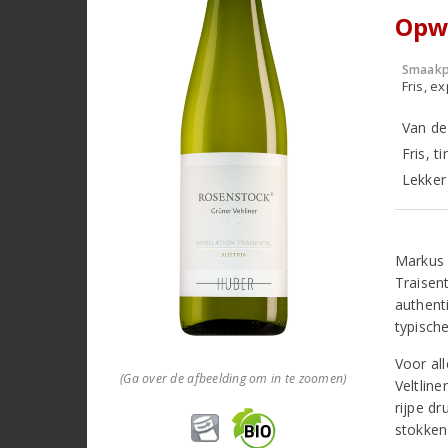
Opw
Smaakp
Fris, e
Van de
Fris, t
Lekker 
Markus 
Traisent
authent
typisch
Voor al
(Ga over de afbeelding om in te zoomen)
Veltlin
rijpe dr
stokken 