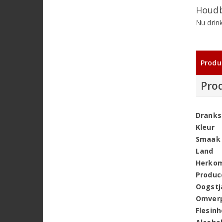
Houdb
Nu drin
Produ
Pro
Dranks
Kleur
Smaak
Land
Herko
Produc
Oogstj
Omver
Flesin