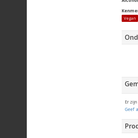
Alcoho
Kenme
Vegan
Ond
Gem
Er zij
Geef a
Prod