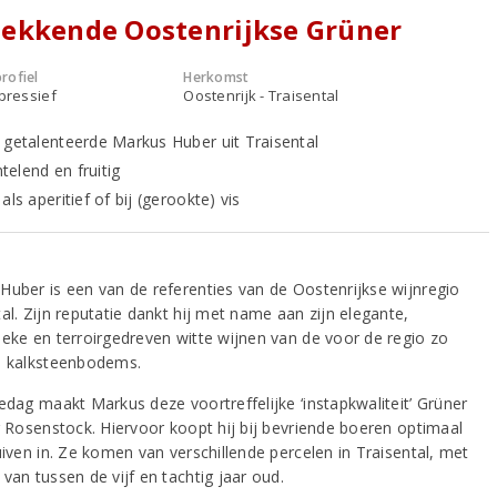
ekkende Oostenrijkse Grüner
rofiel
Herkomst
xpressief
Oostenrijk - Traisental
 getalenteerde Markus Huber uit Traisental
intelend en fruitig
als aperitief of bij (gerookte) vis
Huber is een van de referenties van de Oostenrijkse wijnregio
al. Zijn reputatie dankt hij met name aan zijn elegante,
ieke en terroirgedreven witte wijnen van de voor de regio zo
e kalksteenbodems.
ledag maakt Markus deze voortreffelijke ‘instapkwaliteit’ Grüner
er Rosenstock. Hiervoor koopt hij bij bevriende boeren optimaal
uiven in. Ze komen van verschillende percelen in Traisental, met
van tussen de vijf en tachtig jaar oud.