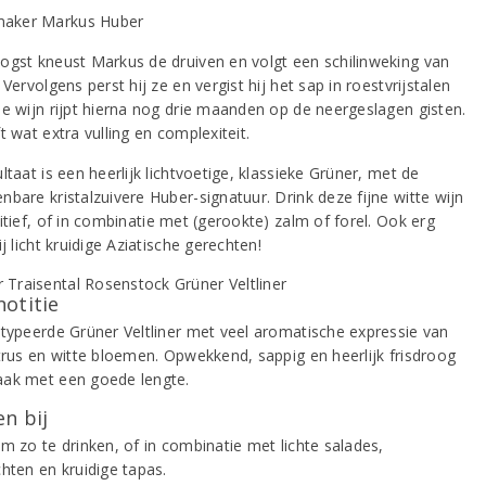
ogst kneust Markus de druiven en volgt een schilinweking van
 Vervolgens perst hij ze en vergist hij het sap in roestvrijstalen
De wijn rijpt hierna nog drie maanden op de neergeslagen gisten.
t wat extra vulling en complexiteit.
ltaat is een heerlijk lichtvoetige, klassieke Grüner, met de
bare kristalzuivere Huber-signatuur. Drink deze fijne witte wijn
itief, of in combinatie met (gerookte) zalm of forel. Ook erg
ij licht kruidige Aziatische gerechten!
notitie
etypeerde Grüner Veltliner met veel aromatische expressie van
itrus en witte bloemen. Opwekkend, sappig en heerlijk frisdroog
ak met een goede lengte.
n bij
m zo te drinken, of in combinatie met lichte salades,
hten en kruidige tapas.