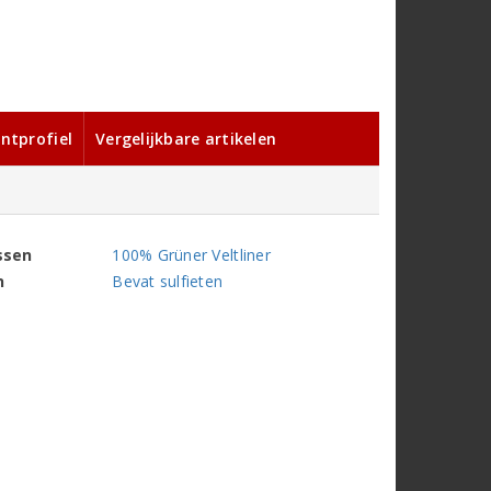
ntprofiel
Vergelijkbare artikelen
ssen
100% Grüner Veltliner
n
Bevat sulfieten