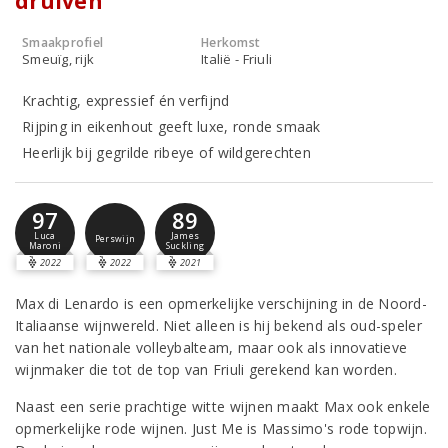
druiven
Smaakprofiel
Herkomst
Smeuïg, rijk
Italië - Friuli
Krachtig, expressief én verfijnd
Rijping in eikenhout geeft luxe, ronde smaak
Heerlijk bij gegrilde ribeye of wildgerechten
97
89
Luca
James
Perswijn
Maroni
Suckling
2022
2022
2021
Max di Lenardo is een opmerkelijke verschijning in de Noord-
Italiaanse wijnwereld. Niet alleen is hij bekend als oud-speler
van het nationale volleybalteam, maar ook als innovatieve
wijnmaker die tot de top van Friuli gerekend kan worden.
Naast een serie prachtige witte wijnen maakt Max ook enkele
opmerkelijke rode wijnen. Just Me is Massimo's rode topwijn.