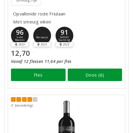
Smeuïg, rijk
Opvallende rode Friulaan
Met smeuïg eiken
96
91
Luca
James
Perswijn
Maroni
Suckling
2023
2023
2023
12,70
Vanaf 12 flessen 11,64 per fles
Fles
Doos (6)
(1 beoordeling)