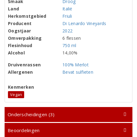
Smaak
Droog
Land
Italië
Herkomstgebied
Friuli
Producent
Di Lenardo Vineyards
Oogstjaar
2022
Omverpakking
6 flessen
Flesinhoud
750 ml
Alcohol
14,00%
Druivenrassen
100% Merlot
Allergenen
Bevat sulfieten
Kenmerken
Vegan
Onderscheidingen (3)
Beoordelingen