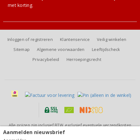
met korting.
Inloggen of registreren
Klantenservice
Veilig winkelen
Sitemap
Algemene voorwaarden
Leeftijdscheck
Privacybeleid
Herroepingsrecht
Alle prijzen zijn inclusief BTW, exclusief eventuele verzendkosten
(voor orders tot 6 flessen)
Aanmelden nieuwsbrief
Di Lenardo Vineyards Venezia Giulia Just Me Merlot
2022