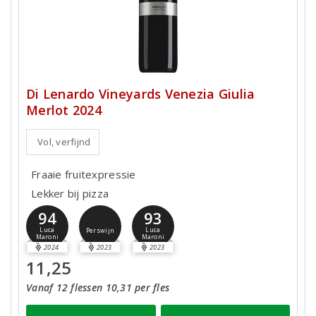
Di Lenardo Vineyards Venezia Giulia
Merlot 2024
Vol, verfijnd
Fraaie fruitexpressie
Lekker bij pizza
94
93
Luca
Luca
Perswijn
Maroni
Maroni
2024
2023
2023
11,25
Vanaf 12 flessen 10,31 per fles