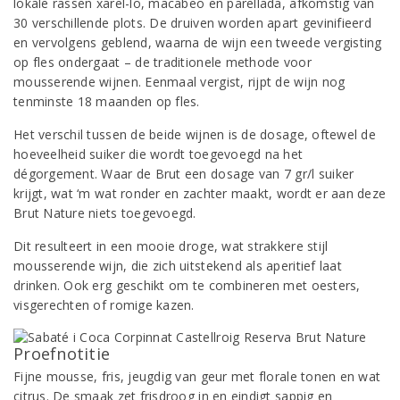
lokale rassen xarel-lo, macabeo en parellada, afkomstig van
30 verschillende plots. De druiven worden apart gevinifieerd
en vervolgens geblend, waarna de wijn een tweede vergisting
op fles ondergaat – de traditionele methode voor
mousserende wijnen. Eenmaal vergist, rijpt de wijn nog
tenminste 18 maanden op fles.
Het verschil tussen de beide wijnen is de dosage, oftewel de
hoeveelheid suiker die wordt toegevoegd na het
dégorgement. Waar de Brut een dosage van 7 gr/l suiker
krijgt, wat ‘m wat ronder en zachter maakt, wordt er aan deze
Brut Nature niets toegevoegd.
Dit resulteert in een mooie droge, wat strakkere stijl
mousserende wijn, die zich uitstekend als aperitief laat
drinken. Ook erg geschikt om te combineren met oesters,
visgerechten of romige kazen.
Proefnotitie
Fijne mousse, fris, jeugdig van geur met florale tonen en wat
citrus. De smaak zet frisdroog in en eindigt sappig en