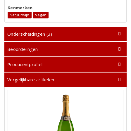
Kenmerken
Natuurwijn
Vegan
Onderscheidingen (3)
Beoordelingen
Producentprofiel
Vergelijkbare artikelen