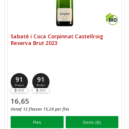
Sabaté i Coca Corpinnat Castellroig
Reserva Brut 2023
91
91
Vinous
Parker
2023
2022
16,65
Vanaf 12 flessen 15,26 per fles
Fles
Doos (6)