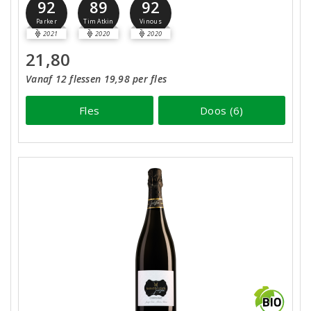
92
89
92
Parker
Tim Atkin
Vinous
2021
2020
2020
21,80
Vanaf 12 flessen 19,98 per fles
Fles
Doos (6)