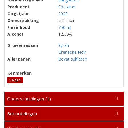
Producent
Fontanet
Oogstjaar
2025
Omverpakking
6 flessen
Flesinhoud
750 ml
Alcohol
12,50%
Druivenrassen
Syrah
Grenache Noir
Allergenen
Bevat sulfieten
Kenmerken
Vegan
Onderscheidingen (1)
Beoordelingen