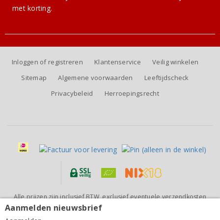
met korting.
Inloggen of registreren
Klantenservice
Veilig winkelen
Sitemap
Algemene voorwaarden
Leeftijdscheck
Privacybeleid
Herroepingsrecht
Alle prijzen zijn inclusief BTW, exclusief eventuele verzendkosten
(voor orders tot 6 flessen)
Aanmelden nieuwsbrief
Fontanet Pays d'Oc Les Terrasses rosé 2025