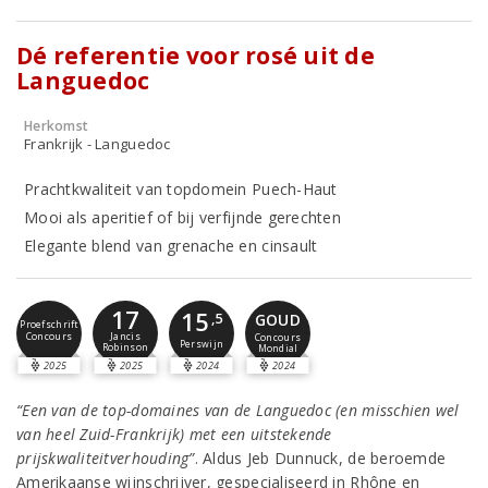
Dé referentie voor rosé uit de
Languedoc
Herkomst
Frankrijk - Languedoc
Prachtkwaliteit van topdomein Puech-Haut
Mooi als aperitief of bij verfijnde gerechten
Elegante blend van grenache en cinsault
17
15
GOUD
,5
Proefschrift
Concours
Jancis
Concours
Perswijn
Robinson
Mondial
2025
2025
2024
2024
“Een van de top-domaines van de Languedoc (en misschien wel
van heel Zuid-Frankrijk) met een uitstekende
prijskwaliteitverhouding”
. Aldus Jeb Dunnuck, de beroemde
Amerikaanse wijnschrijver, gespecialiseerd in Rhône en