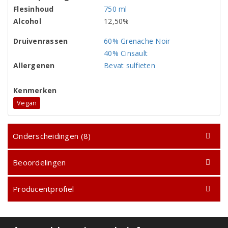
Flesinhoud
750 ml
Alcohol
12,50%
Druivenrassen
60% Grenache Noir
40% Cinsault
Allergenen
Bevat sulfieten
Kenmerken
Vegan
Onderscheidingen (8)
Beoordelingen
Producentprofiel