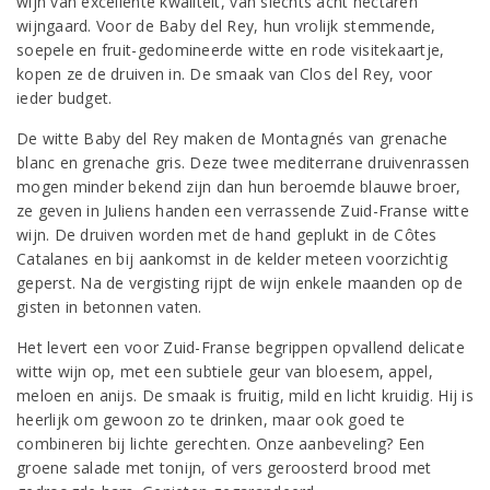
wijn van excellente kwaliteit, van slechts acht hectaren
wijngaard. Voor de Baby del Rey, hun vrolijk stemmende,
soepele en fruit-gedomineerde witte en rode visitekaartje,
kopen ze de druiven in. De smaak van Clos del Rey, voor
ieder budget.
De witte Baby del Rey maken de Montagnés van grenache
blanc en grenache gris. Deze twee mediterrane druivenrassen
mogen minder bekend zijn dan hun beroemde blauwe broer,
ze geven in Juliens handen een verrassende Zuid-Franse witte
wijn. De druiven worden met de hand geplukt in de Côtes
Catalanes en bij aankomst in de kelder meteen voorzichtig
geperst. Na de vergisting rijpt de wijn enkele maanden op de
gisten in betonnen vaten.
Het levert een voor Zuid-Franse begrippen opvallend delicate
witte wijn op, met een subtiele geur van bloesem, appel,
meloen en anijs. De smaak is fruitig, mild en licht kruidig. Hij is
heerlijk om gewoon zo te drinken, maar ook goed te
combineren bij lichte gerechten. Onze aanbeveling? Een
groene salade met tonijn, of vers geroosterd brood met