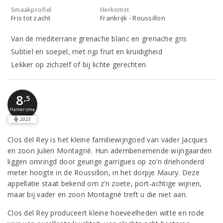
Smaakprofiel
Herkomst
Fris tot zacht
Frankrijk - Roussillon
Van de mediterrane grenache blanc en grenache gris
Subtiel en soepel, met rijp fruit en kruidigheid
Lekker op zichzelf of bij lichte gerechten
8
,5
Hamersma
2023
Clos del Rey is het kleine familiewijngoed van vader Jacques
en zoon Julien Montagné. Hun adembenemende wijngaarden
liggen omringd door geurige garrigues op zo’n driehonderd
meter hoogte in de Roussillon, in het dorpje Maury. Deze
appellatie staat bekend om z’n zoete, port-achtige wijnen,
maar bij vader en zoon Montagné treft u die niet aan.
Clos del Rey produceert kleine hoeveelheden witte en rode