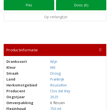
Fles
Doos (6)
Op verlanglijst
Productinformatie
Dranksoort
Wijn
Kleur
Wit
Smaak
Droog
Land
Frankrijk
Herkomstgebied
Roussillon
Producent
Clos del Rey
Oogstjaar
2025
Omverpakking
6 flessen
Flesinhoud
750 ml