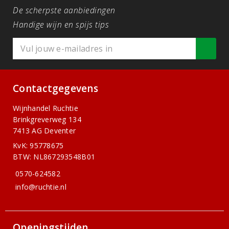
De scherpste aanbiedingen
Handige wijn en spijs tips
Contactgegevens
Wijnhandel Ruchtie
Brinkgreverweg 134
7413 AG Deventer
KvK: 95778675
BTW: NL867293548B01
0570-624582
info@ruchtie.nl
Openingstijden