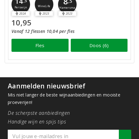
8
14
,5
,5
WineLife
Perswijn
Hamersma
2024
2023
2023
10,95
Vanaf 12 flessen 10,04 per fles
Fles
Doos (6)
Aanmelden nieuwsbrief
Mis niet langer de beste wijnaanbiedingen en mooiste
proeverijen!
De scherpste aanbiedingen
Handige wijn en spijs tips