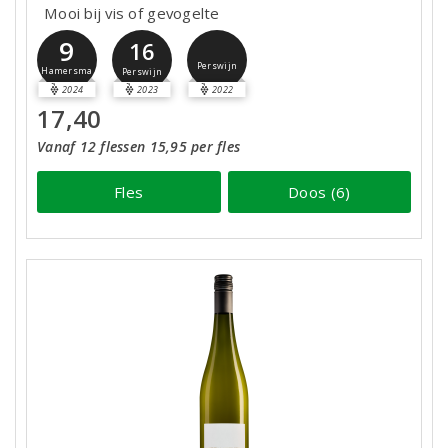
Mooi bij vis of gevogelte
9
16
Perswijn
Hamersma
Perswijn
2024
2023
2022
17,40
Vanaf 12 flessen 15,95 per fles
Fles
Doos (6)