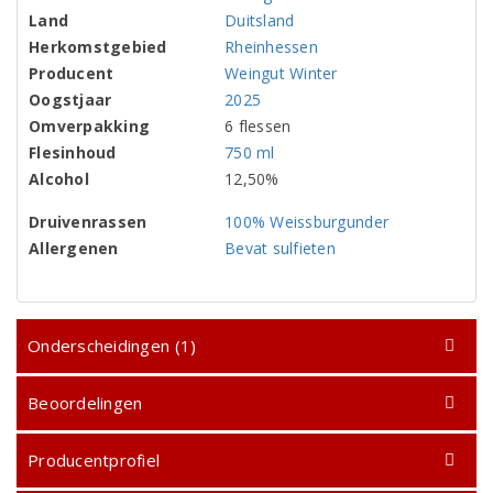
Land
Duitsland
Herkomstgebied
Rheinhessen
Producent
Weingut Winter
Oogstjaar
2025
Omverpakking
6 flessen
Flesinhoud
750 ml
Alcohol
12,50%
Druivenrassen
100% Weissburgunder
Allergenen
Bevat sulfieten
Onderscheidingen (1)
Beoordelingen
Producentprofiel