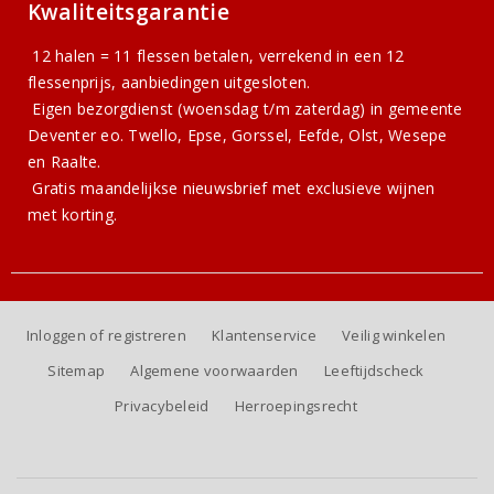
Kwaliteitsgarantie
12 halen = 11 flessen betalen, verrekend in een 12
flessenprijs, aanbiedingen uitgesloten.
Eigen bezorgdienst (woensdag t/m zaterdag) in gemeente
Deventer eo. Twello, Epse, Gorssel, Eefde, Olst, Wesepe
en Raalte.
Gratis
maandelijkse nieuwsbrief
met exclusieve wijnen
met korting.
Inloggen of registreren
Klantenservice
Veilig winkelen
Sitemap
Algemene voorwaarden
Leeftijdscheck
Privacybeleid
Herroepingsrecht