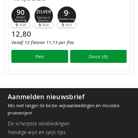
9
90
ZILVER
-
James
Concours
Hamersma
Suckling
Mondial
2024
2024
2023
12,80
Vanaf 12 flessen 11,73 per fles
Fles
Doos (6)
Aanmelden nieuwsbrief
Mis niet langer de beste wijnaanbiedingen en mooiste
proeverijen!
De scherpste aanbiedingen
Handige wijn en spijs tips