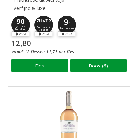
Verfijnd & luxe
9
90
ZILVER
-
James
Concours
Hamersma
Suckling
Mondial
2024
2024
2023
12,80
Vanaf 12 flessen 11,73 per fles
Fles
Doos (6)