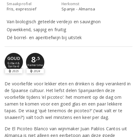
Smaakprofiel
Herkomst
Fris, expressief
Spanje - Almansa
Van biologisch geteelde verdejo en sauvignon
Opwekkend, sappig en fruitig
Dé borrel- en aperitiefwijn bij uitstek
8
,5
GOUD
Gilbert &
Hamersma
Gaillard
2025
2024
De voorliefde voor lekker eten en drinken is diep verankerd in
de Spaanse cultuur. Het liefst delen Spanjaarden deze
voorliefde tijdens ‘el picoteo’: het moment op de dag om
samen te komen voor een goed glas en een paar lekkere
tapas. De vraag ‘qué tenemos de picoteo?’ (‘wat valt er te
snaaien?’) valt toch wel minstens een keer per dag.
De El Picoteo Blanco van wijnmaker Juan Pablos Cantos uit
Almansa is niet alleen een eerbetoon aan deze goede