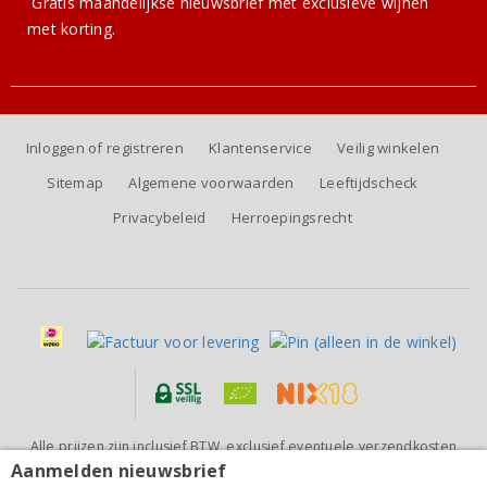
Gratis
maandelijkse nieuwsbrief
met exclusieve wijnen
met korting.
Inloggen of registreren
Klantenservice
Veilig winkelen
Sitemap
Algemene voorwaarden
Leeftijdscheck
Privacybeleid
Herroepingsrecht
Alle prijzen zijn inclusief BTW, exclusief eventuele verzendkosten
(voor orders tot 6 flessen)
Aanmelden nieuwsbrief
El Picoteo Almansa Blanco 2025